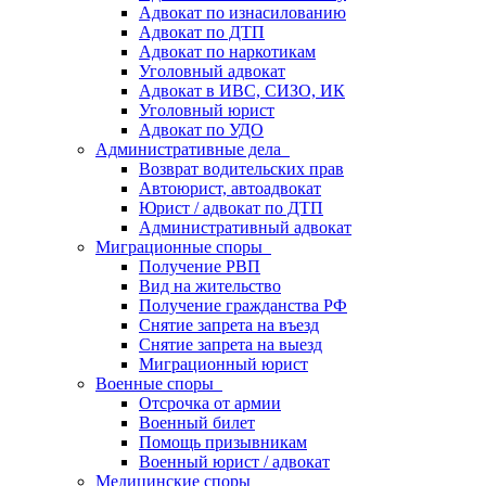
Адвокат по изнасилованию
Адвокат по ДТП
Адвокат по наркотикам
Уголовный адвокат
Адвокат в ИВС, СИЗО, ИК
Уголовный юрист
Адвокат по УДО
Административные дела
Возврат водительских прав
Автоюрист, автоадвокат
Юрист / адвокат по ДТП
Административный адвокат
Миграционные споры
Получение РВП
Вид на жительство
Получение гражданства РФ
Снятие запрета на въезд
Снятие запрета на выезд
Миграционный юрист
Военные споры
Отсрочка от армии
Военный билет
Помощь призывникам
Военный юрист / адвокат
Медицинские споры