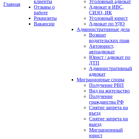
клиенты
Уголовный адвокат
Главная
Отзывы о
Адвокат в ИВС,
работе
СИЗО, ИК
Реквизиты
Уголовный юрист
Вакансии
Адвокат по УДО
Административные дела
Возврат
водительских прав
Автоюрист,
автоадвокат
Юрист / адвокат по
ДТП
Административный
адвокат
Миграционные споры
Получение РВП
Вид на жительство
Получение
гражданства РФ
Снятие запрета на
въезд
Снятие запрета на
выезд
Миграционный
юрист