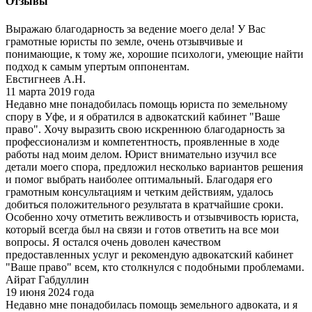
Отзывы
Выражаю благодарность за ведение моего дела! У Вас
грамотные юристы по земле, очень отзывчивые и
понимающие, к тому же, хорошие психологи, умеющие найти
подход к самым упертым оппонентам.
Евстигнеев А.Н.
11 марта 2019 года
Недавно мне понадобилась помощь юриста по земельному
спору в Уфе, и я обратился в адвокатский кабинет "Ваше
право". Хочу выразить свою искреннюю благодарность за
профессионализм и компетентность, проявленные в ходе
работы над моим делом. Юрист внимательно изучил все
детали моего спора, предложил несколько вариантов решения
и помог выбрать наиболее оптимальный. Благодаря его
грамотным консультациям и четким действиям, удалось
добиться положительного результата в кратчайшие сроки.
Особенно хочу отметить вежливость и отзывчивость юриста,
который всегда был на связи и готов ответить на все мои
вопросы. Я остался очень доволен качеством
предоставленных услуг и рекомендую адвокатский кабинет
"Ваше право" всем, кто столкнулся с подобными проблемами.
Айрат Габдуллин
19 июня 2024 года
Недавно мне понадобилась помощь земельного адвоката, и я