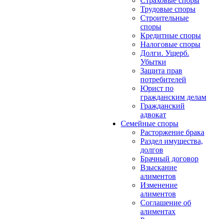
Страховые споры
Трудовые споры
Строительные
споры
Кредитные споры
Налоговые споры
Долги. Ущерб.
Убытки
Защита прав
потребителей
Юрист по
гражданским делам
Гражданский
адвокат
Семейные споры
Расторжение брака
Раздел имущества,
долгов
Брачный договор
Взыскание
алиментов
Изменение
алиментов
Соглашение об
алиментах