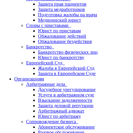
Защита прав пациентов
Защита медработников
Подготовка жалобы на врача
Медицинский юрист
Споры с приставами
Юрист по приставам
Обжалование действий
Обжалование бездействия
Банкротство
Банкротство физических лиц
Юрист по банкротству
Европейский Суд
Жалоба в Европейский Суд
Защита в Европейском Суде
Организациям
Арбитражные дела
Досудебное урегулирование
Услуги в арбитражном суде
Взыскание задолженности
Защита деловой репутации
Арбитражный адвокат
Юрист по арбитражу
Сопровождение бизнеса
Абонентское обслуживание
Разовое обслуживание