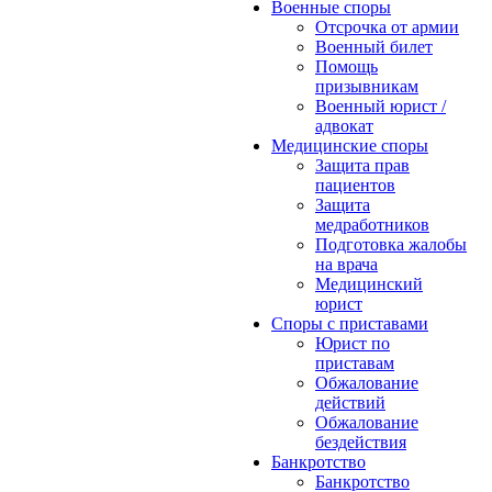
Военные споры
Отсрочка от армии
Военный билет
Помощь
призывникам
Военный юрист /
адвокат
Медицинские споры
Защита прав
пациентов
Защита
медработников
Подготовка жалобы
на врача
Медицинский
юрист
Споры с приставами
Юрист по
приставам
Обжалование
действий
Обжалование
бездействия
Банкротство
Банкротство