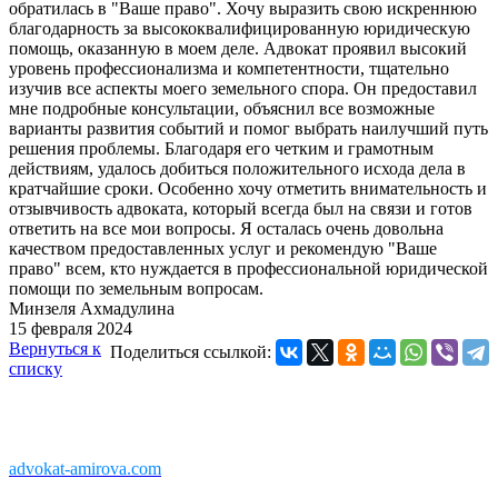
обратилась в "Ваше право". Хочу выразить свою искреннюю
благодарность за высококвалифицированную юридическую
помощь, оказанную в моем деле. Адвокат проявил высокий
уровень профессионализма и компетентности, тщательно
изучив все аспекты моего земельного спора. Он предоставил
мне подробные консультации, объяснил все возможные
варианты развития событий и помог выбрать наилучший путь
решения проблемы. Благодаря его четким и грамотным
действиям, удалось добиться положительного исхода дела в
кратчайшие сроки. Особенно хочу отметить внимательность и
отзывчивость адвоката, который всегда был на связи и готов
ответить на все мои вопросы. Я осталась очень довольна
качеством предоставленных услуг и рекомендую "Ваше
право" всем, кто нуждается в профессиональной юридической
помощи по земельным вопросам.
Минзеля Ахмадулина
15 февраля 2024
Вернуться к
Поделиться ссылкой:
списку
Copyright © 2011-2026 АК «Ваше право»
450076, Уфа, Чернышевского, 10а
При перепечатке информации, ссылка
advokat-amirova.com
обязательна