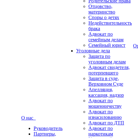
Родительские права
Отцовство,
материнство
Споры о детях
Недействительность
брака
Адвокат по
семейным делам
Семейный юрист
О
Уголовные дела
Защита по
уголовным делам
Адвокат свидетеля,
потерпевшего
Защита в суде,
Верховном Суде
Апелляция,
кассация, надзор
Адвокат по
мошенничеству
Адвокат по
изнасилованию
О нас
Адвокат по ДТП
Руководитель
Адвокат по
Партнеры,
наркотикам