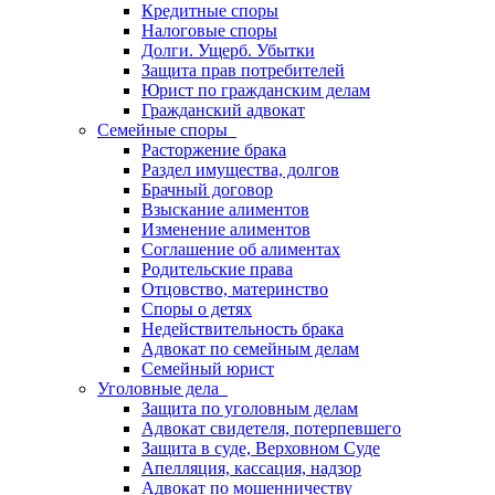
Кредитные споры
Налоговые споры
Долги. Ущерб. Убытки
Защита прав потребителей
Юрист по гражданским делам
Гражданский адвокат
Семейные споры
Расторжение брака
Раздел имущества, долгов
Брачный договор
Взыскание алиментов
Изменение алиментов
Соглашение об алиментах
Родительские права
Отцовство, материнство
Споры о детях
Недействительность брака
Адвокат по семейным делам
Семейный юрист
Уголовные дела
Защита по уголовным делам
Адвокат свидетеля, потерпевшего
Защита в суде, Верховном Суде
Апелляция, кассация, надзор
Адвокат по мошенничеству