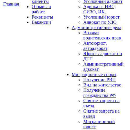
клиенты
Уголовный адвокат
Главная
Отзывы о
Адвокат в ИВС,
работе
СИЗО, ИК
Реквизиты
Уголовный юрист
Вакансии
Адвокат по УДО
Административные дела
Возврат
водительских прав
Автоюрист,
автоадвокат
Юрист / адвокат по
ДТП
Административный
адвокат
Миграционные споры
Получение РВП
Вид на жительство
Получение
гражданства РФ
Снятие запрета на
въезд
Снятие запрета на
выезд
Миграционный
юрист