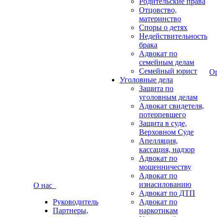
Родительские права
Отцовство,
материнство
Споры о детях
Недействительность
брака
Адвокат по
семейным делам
Семейный юрист
О
Уголовные дела
Защита по
уголовным делам
Адвокат свидетеля,
потерпевшего
Защита в суде,
Верховном Суде
Апелляция,
кассация, надзор
Адвокат по
мошенничеству
Адвокат по
изнасилованию
О нас
Адвокат по ДТП
Руководитель
Адвокат по
Партнеры,
наркотикам