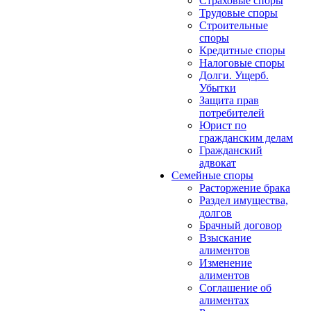
Страховые споры
Трудовые споры
Строительные
споры
Кредитные споры
Налоговые споры
Долги. Ущерб.
Убытки
Защита прав
потребителей
Юрист по
гражданским делам
Гражданский
адвокат
Семейные споры
Расторжение брака
Раздел имущества,
долгов
Брачный договор
Взыскание
алиментов
Изменение
алиментов
Соглашение об
алиментах