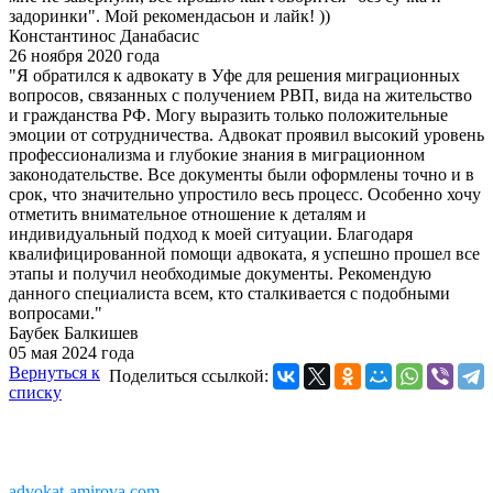
задоринки". Мой рекомендасьон и лайк! ))
Константинос Данабасис
26 ноября 2020 года
"Я обратился к адвокату в Уфе для решения миграционных
вопросов, связанных с получением РВП, вида на жительство
и гражданства РФ. Могу выразить только положительные
эмоции от сотрудничества. Адвокат проявил высокий уровень
профессионализма и глубокие знания в миграционном
законодательстве. Все документы были оформлены точно и в
срок, что значительно упростило весь процесс. Особенно хочу
отметить внимательное отношение к деталям и
индивидуальный подход к моей ситуации. Благодаря
квалифицированной помощи адвоката, я успешно прошел все
этапы и получил необходимые документы. Рекомендую
данного специалиста всем, кто сталкивается с подобными
вопросами."
Баубек Балкишев
05 мая 2024 года
Вернуться к
Поделиться ссылкой:
списку
Copyright © 2011-2026 АК «Ваше право»
450076, Уфа, Чернышевского, 10а
При перепечатке информации, ссылка
advokat-amirova.com
обязательна