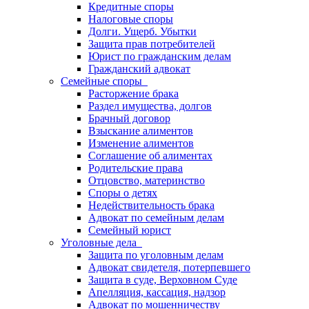
Кредитные споры
Налоговые споры
Долги. Ущерб. Убытки
Защита прав потребителей
Юрист по гражданским делам
Гражданский адвокат
Семейные споры
Расторжение брака
Раздел имущества, долгов
Брачный договор
Взыскание алиментов
Изменение алиментов
Соглашение об алиментах
Родительские права
Отцовство, материнство
Споры о детях
Недействительность брака
Адвокат по семейным делам
Семейный юрист
Уголовные дела
Защита по уголовным делам
Адвокат свидетеля, потерпевшего
Защита в суде, Верховном Суде
Апелляция, кассация, надзор
Адвокат по мошенничеству