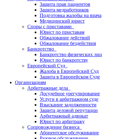
Защита прав пациентов
Защита медработников
Подготовка жалобы на врача
Медицинский юрист
Споры с приставами
Юрист по приставам
Обжалование действий
Обжалование бездействия
Банкротство
Банкротство физических лиц
Юрист по банкротству
Европейский Суд
Жалоба в Европейский Суд
Защита в Европейском Суде
Организациям
Арбитражные дела
Досудебное урегулирование
Услуги в арбитражном суде
Взыскание задолженности
Защита деловой репутации
Арбитражный адвокат
Юрист по арбитражу
Сопровождение бизнеса
Абонентское обслуживание
Разовое обслуживание