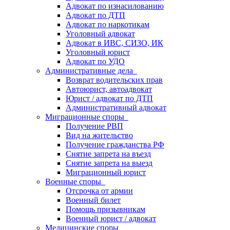
Адвокат по изнасилованию
Адвокат по ДТП
Адвокат по наркотикам
Уголовный адвокат
Адвокат в ИВС, СИЗО, ИК
Уголовный юрист
Адвокат по УДО
Административные дела
Возврат водительских прав
Автоюрист, автоадвокат
Юрист / адвокат по ДТП
Административный адвокат
Миграционные споры
Получение РВП
Вид на жительство
Получение гражданства РФ
Снятие запрета на въезд
Снятие запрета на выезд
Миграционный юрист
Военные споры
Отсрочка от армии
Военный билет
Помощь призывникам
Военный юрист / адвокат
Медицинские споры