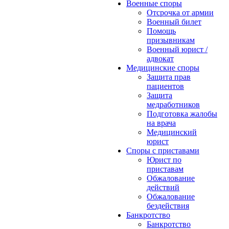
Военные споры
Отсрочка от армии
Военный билет
Помощь
призывникам
Военный юрист /
адвокат
Медицинские споры
Защита прав
пациентов
Защита
медработников
Подготовка жалобы
на врача
Медицинский
юрист
Споры с приставами
Юрист по
приставам
Обжалование
действий
Обжалование
бездействия
Банкротство
Банкротство