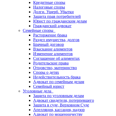
Кредитные споры
Налоговые споры
Долги. Ущерб. Убытки
Защита прав потребителей
Юрист по гражданским делам
Гражданский адвокат
Семейные споры
Расторжение брака
Раздел имущества, долгов
Брачный договор
Взыскание алиментов
Изменение алиментов
Соглашение об алиментах
Родительские права
Отцовство, материнство
Споры о детях
Недействительность брака
Адвокат по семейным делам
Семейный юрист
Уголовные дела
Защита по уголовным делам
Адвокат свидетеля, потерпевшего
Защита в суде, Верховном Суде
Апелляция, кассация, надзор
Адвокат по мошенничеству