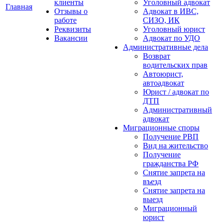
клиенты
Уголовный адвокат
Главная
Отзывы о
Адвокат в ИВС,
работе
СИЗО, ИК
Реквизиты
Уголовный юрист
Вакансии
Адвокат по УДО
Административные дела
Возврат
водительских прав
Автоюрист,
автоадвокат
Юрист / адвокат по
ДТП
Административный
адвокат
Миграционные споры
Получение РВП
Вид на жительство
Получение
гражданства РФ
Снятие запрета на
въезд
Снятие запрета на
выезд
Миграционный
юрист