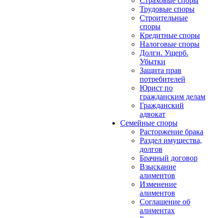
Страховые споры
Трудовые споры
Строительные
споры
Кредитные споры
Налоговые споры
Долги. Ущерб.
Убытки
Защита прав
потребителей
Юрист по
гражданским делам
Гражданский
адвокат
Семейные споры
Расторжение брака
Раздел имущества,
долгов
Брачный договор
Взыскание
алиментов
Изменение
алиментов
Соглашение об
алиментах