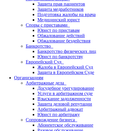
Защита прав пациентов
Защита медработников
Подготовка жалобы на врача
Медицинский юрист
Споры с приставами
Юрист по приставам
Обжалование действий
Обжалование бездействия
Банкротство
Банкротство физических лиц
Юрист по банкротству
Европейский Суд
Жалоба в Европейский Суд
Защита в Европейском Суде
Организациям
Арбитражные дела
Досудебное урегулирование
Услуги в арбитражном суде
Взыскание задолженности
Защита деловой репутации
Арбитражный адвокат
Юрист по арбитражу
Сопровождение бизнеса
Абонентское обслуживание
Разовое обслуживание