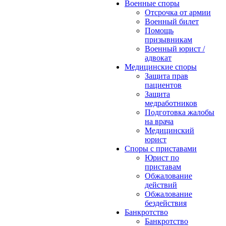
Военные споры
Отсрочка от армии
Военный билет
Помощь
призывникам
Военный юрист /
адвокат
Медицинские споры
Защита прав
пациентов
Защита
медработников
Подготовка жалобы
на врача
Медицинский
юрист
Споры с приставами
Юрист по
приставам
Обжалование
действий
Обжалование
бездействия
Банкротство
Банкротство