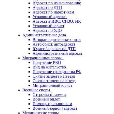
Адвокат по изнасилованию
Адвокат по ДТП
Адвокат по наркотикам
Уголовный адвокат
Адвокат в ИВС, СИЗО, ИК
Уголовный юрист
Адвокат по УДО
Административные дела
Возврат водительских прав
Автоюрист, автоадвокат
Юрист / адвокат по ДТП
Административный адвокат
Миграционные споры
Получение РВП
Вид на жительство
Получение гражданства РФ
Снятие запрета на въезд
Снятие запрета на выезд
Миграционный юрист
Военные споры
Отсрочка от армии
Военный билет
Помощь призывникам
Военный юрист / адвокат
Медицинские споры