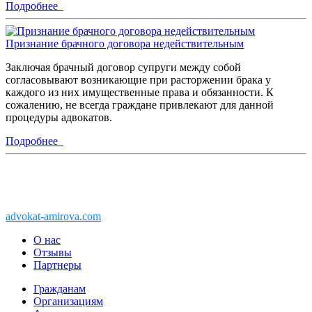
Подробнее
Признание брачного договора недействительным
Заключая брачный договор супруги между собой
согласовывают возникающие при расторжении брака у
каждого из них имущественные права и обязанности. К
сожалению, не всегда граждане привлекают для данной
процедуры адвокатов.
Подробнее
Copyright © 2011-2026 АК «Ваше право»
450076, Уфа, Чернышевского, 10а
При перепечатке информации, ссылка
advokat-amirova.com
обязательна
О нас
Отзывы
Партнеры
Гражданам
Организациям