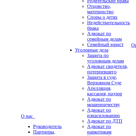
Родительские права
Отцовство,
материнство
Споры о детях
Недействительность
брака
Адвокат по
семейным делам
Семейный юрист
О
Уголовные дела
Защита по
уголовным делам
Адвокат свидетеля,
потерпевшего
Защита в суде,
Верховном Суде
Апелляция,
кассация, надзор
Адвокат по
мошенничеству
Адвокат по
изнасилованию
О нас
Адвокат по ДТП
Руководитель
Адвокат по
Партнеры,
наркотикам