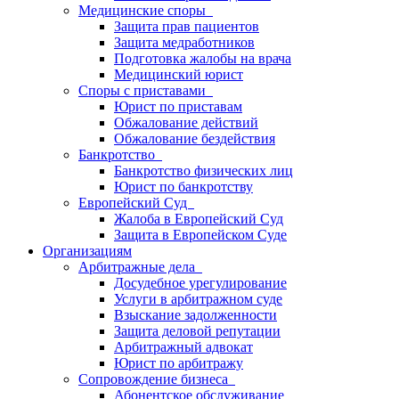
Медицинские споры
Защита прав пациентов
Защита медработников
Подготовка жалобы на врача
Медицинский юрист
Споры с приставами
Юрист по приставам
Обжалование действий
Обжалование бездействия
Банкротство
Банкротство физических лиц
Юрист по банкротству
Европейский Суд
Жалоба в Европейский Суд
Защита в Европейском Суде
Организациям
Арбитражные дела
Досудебное урегулирование
Услуги в арбитражном суде
Взыскание задолженности
Защита деловой репутации
Арбитражный адвокат
Юрист по арбитражу
Сопровождение бизнеса
Абонентское обслуживание