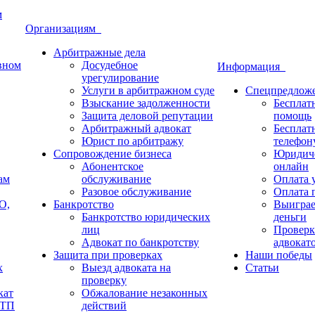
м
Организациям
Арбитражные дела
овном
Досудебное
Информация
урегулирование
Услуги в арбитражном суде
Спецпредлож
Взыскание задолженности
Бесплат
Защита деловой репутации
помощь
Арбитражный адвокат
Бесплат
Юрист по арбитражу
телефон
Сопровождение бизнеса
Юридиче
Абонентское
онлайн
ам
обслуживание
Оплата у
Разовое обслуживание
Оплата п
О,
Банкротство
Выиграе
Банкротство юридических
деньги
лиц
Проверк
Адвокат по банкротству
адвокат
Защита при проверках
Наши победы
х
Выезд адвоката на
Статьи
проверку
кат
Обжалование незаконных
ДТП
действий