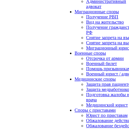
Административный
адвокат
Миграционные споры
Получение РВП
Вид на жительство
Получение гражданс
РФ
Снятие запрета на въ
Снятие запрета на вы
Миграционный юрис
Военные споры
Отсрочка от армии
Военный билет
Помощь призывника
Военный юрист / адв
Медицинские споры
Защита прав пациент
Защита медработник
Подготовка жалобы 
врача
Медицинский юрист
Споры с приставами
Юрист по приставам
Обжалование действ
Обжалование бездей