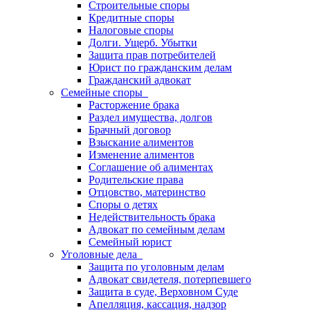
Строительные споры
Кредитные споры
Налоговые споры
Долги. Ущерб. Убытки
Защита прав потребителей
Юрист по гражданским делам
Гражданский адвокат
Семейные споры
Расторжение брака
Раздел имущества, долгов
Брачный договор
Взыскание алиментов
Изменение алиментов
Соглашение об алиментах
Родительские права
Отцовство, материнство
Споры о детях
Недействительность брака
Адвокат по семейным делам
Семейный юрист
Уголовные дела
Защита по уголовным делам
Адвокат свидетеля, потерпевшего
Защита в суде, Верховном Суде
Апелляция, кассация, надзор