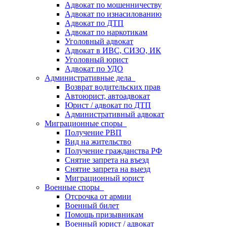
Адвокат по мошенничеству
Адвокат по изнасилованию
Адвокат по ДТП
Адвокат по наркотикам
Уголовный адвокат
Адвокат в ИВС, СИЗО, ИК
Уголовный юрист
Адвокат по УДО
Административные дела
Возврат водительских прав
Автоюрист, автоадвокат
Юрист / адвокат по ДТП
Административный адвокат
Миграционные споры
Получение РВП
Вид на жительство
Получение гражданства РФ
Снятие запрета на въезд
Снятие запрета на выезд
Миграционный юрист
Военные споры
Отсрочка от армии
Военный билет
Помощь призывникам
Военный юрист / адвокат