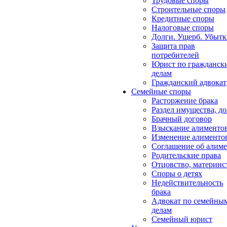
Трудовые споры
Строительные споры
Кредитные споры
Налоговые споры
Долги. Ущерб. Убыт
Защита прав
потребителей
Юрист по гражданск
делам
Гражданский адвокат
Семейные споры
Расторжение брака
Раздел имущества, д
Брачный договор
Взыскание алименто
Изменение алименто
Соглашение об алиме
Родительские права
Отцовство, материнс
Споры о детях
Недействительность
брака
Адвокат по семейны
делам
Семейный юрист