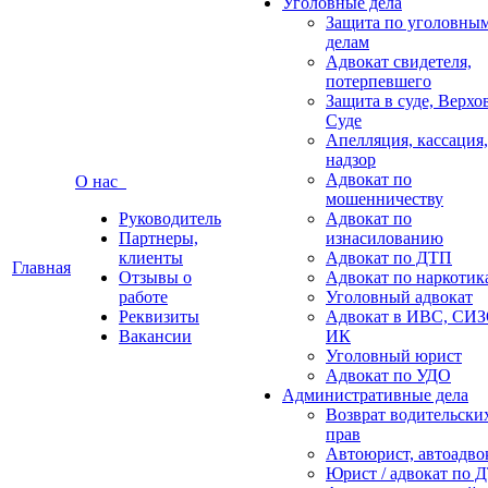
Уголовные дела
Защита по уголовны
делам
Адвокат свидетеля,
потерпевшего
Защита в суде, Верх
Суде
Апелляция, кассация,
надзор
Адвокат по
О нас
мошенничеству
Руководитель
Адвокат по
Партнеры,
изнасилованию
клиенты
Адвокат по ДТП
Главная
Отзывы о
Адвокат по наркотик
работе
Уголовный адвокат
Реквизиты
Адвокат в ИВС, СИЗ
Вакансии
ИК
Уголовный юрист
Адвокат по УДО
Административные дела
Возврат водительски
прав
Автоюрист, автоадво
Юрист / адвокат по 