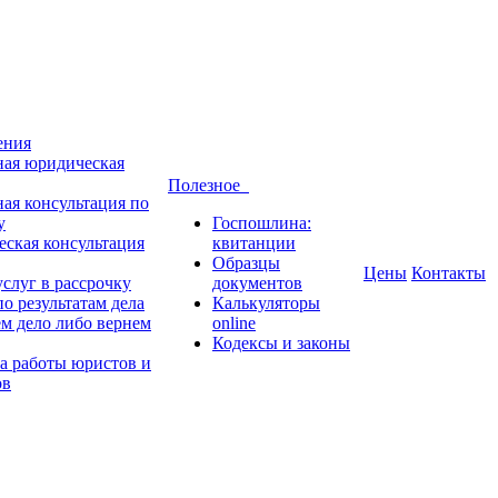
ения
ная юридическая
Полезное
ная консультация по
у
Госпошлина:
ская консультация
квитанции
Образцы
Цены
Контакты
слуг в рассрочку
документов
о результатам дела
Калькуляторы
м дело либо вернем
online
Кодексы и законы
а работы юристов и
ов