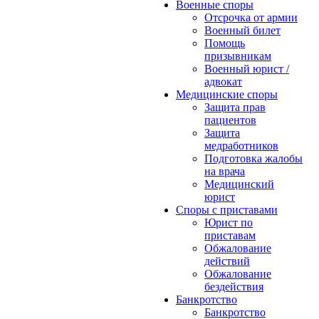
Военные споры
Отсрочка от армии
Военный билет
Помощь
призывникам
Военный юрист /
адвокат
Медицинские споры
Защита прав
пациентов
Защита
медработников
Подготовка жалобы
на врача
Медицинский
юрист
Споры с приставами
Юрист по
приставам
Обжалование
действий
Обжалование
бездействия
Банкротство
Банкротство