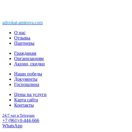
Copyright © 2011-2026 АК «Ваше право»
450076, Уфа, Чернышевского, 10а
При перепечатке информации, ссылка
advokat-amirova.com
обязательна
О нас
Отзывы
Партнеры
Гражданам
Организациям
Акции, скидки
Наши победы
Документы
Госпошлина
Цены на услуги
Карта сайта
Контакты
24/7 чат в Telegram
+7 (961) 0-444-666
WhatsApp