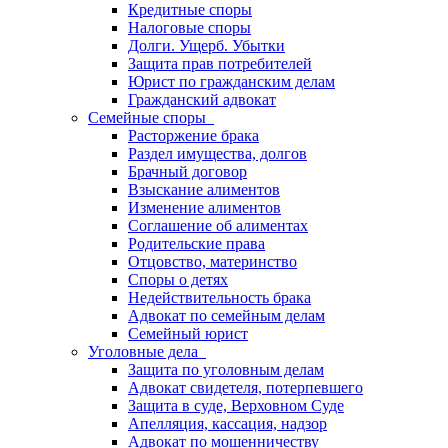
Кредитные споры
Налоговые споры
Долги. Ущерб. Убытки
Защита прав потребителей
Юрист по гражданским делам
Гражданский адвокат
Семейные споры
Расторжение брака
Раздел имущества, долгов
Брачный договор
Взыскание алиментов
Изменение алиментов
Соглашение об алиментах
Родительские права
Отцовство, материнство
Споры о детях
Недействительность брака
Адвокат по семейным делам
Семейный юрист
Уголовные дела
Защита по уголовным делам
Адвокат свидетеля, потерпевшего
Защита в суде, Верховном Суде
Апелляция, кассация, надзор
Адвокат по мошенничеству