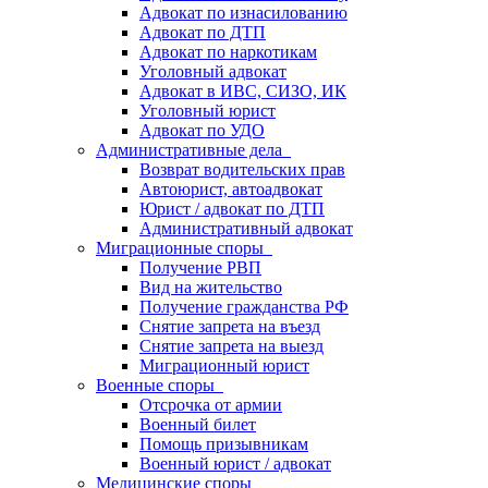
Адвокат по изнасилованию
Адвокат по ДТП
Адвокат по наркотикам
Уголовный адвокат
Адвокат в ИВС, СИЗО, ИК
Уголовный юрист
Адвокат по УДО
Административные дела
Возврат водительских прав
Автоюрист, автоадвокат
Юрист / адвокат по ДТП
Административный адвокат
Миграционные споры
Получение РВП
Вид на жительство
Получение гражданства РФ
Снятие запрета на въезд
Снятие запрета на выезд
Миграционный юрист
Военные споры
Отсрочка от армии
Военный билет
Помощь призывникам
Военный юрист / адвокат
Медицинские споры