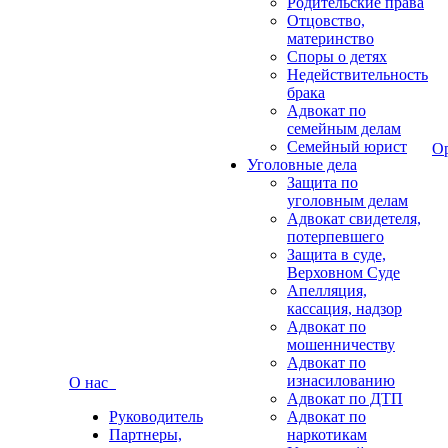
Родительские права
Отцовство,
материнство
Споры о детях
Недействительность
брака
Адвокат по
семейным делам
Семейный юрист
О
Уголовные дела
Защита по
уголовным делам
Адвокат свидетеля,
потерпевшего
Защита в суде,
Верховном Суде
Апелляция,
кассация, надзор
Адвокат по
мошенничеству
Адвокат по
изнасилованию
О нас
Адвокат по ДТП
Руководитель
Адвокат по
Партнеры,
наркотикам