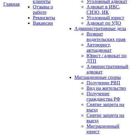
клиенты
Уголовный адвокат
Главная
Отзывы о
Адвокат в ИВС,
работе
СИЗО, ИК
Реквизиты
Уголовный юрист
Вакансии
Адвокат по УДО
Административные дела
Возврат
водительских прав
Автоюрист,
автоадвокат
Юрист / адвокат по
ДТП
Административный
адвокат
Миграционные споры
Получение РВП
Вид на жительство
Получение
гражданства РФ
Снятие запрета на
въезд
Снятие запрета на
выезд
Миграционный
юрист