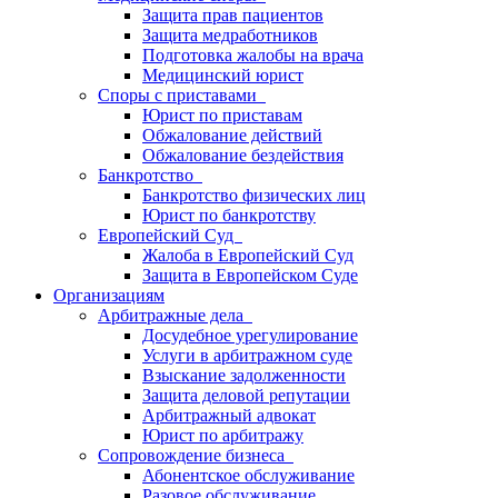
Защита прав пациентов
Защита медработников
Подготовка жалобы на врача
Медицинский юрист
Споры с приставами
Юрист по приставам
Обжалование действий
Обжалование бездействия
Банкротство
Банкротство физических лиц
Юрист по банкротству
Европейский Суд
Жалоба в Европейский Суд
Защита в Европейском Суде
Организациям
Арбитражные дела
Досудебное урегулирование
Услуги в арбитражном суде
Взыскание задолженности
Защита деловой репутации
Арбитражный адвокат
Юрист по арбитражу
Сопровождение бизнеса
Абонентское обслуживание
Разовое обслуживание