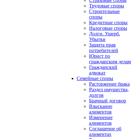
Страховые споры
Трудовые споры
Строительные
споры
Кредитные споры
Налоговые споры
Долги. Ущерб.
Убытки
Защита прав
потребителей
Юрист по
гражданским делам
Гражданский
адвокат
Семейные споры
Расторжение брака
Раздел имущества,
долгов
Брачный договор
Взыскание
алиментов
Изменение
алиментов
Соглашение об
алиментах