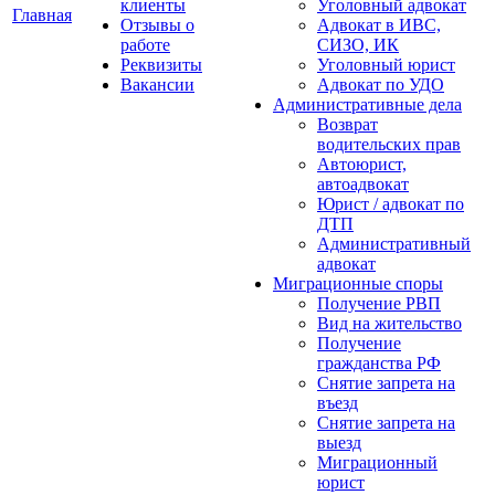
клиенты
Уголовный адвокат
Главная
Отзывы о
Адвокат в ИВС,
работе
СИЗО, ИК
Реквизиты
Уголовный юрист
Вакансии
Адвокат по УДО
Административные дела
Возврат
водительских прав
Автоюрист,
автоадвокат
Юрист / адвокат по
ДТП
Административный
адвокат
Миграционные споры
Получение РВП
Вид на жительство
Получение
гражданства РФ
Снятие запрета на
въезд
Снятие запрета на
выезд
Миграционный
юрист