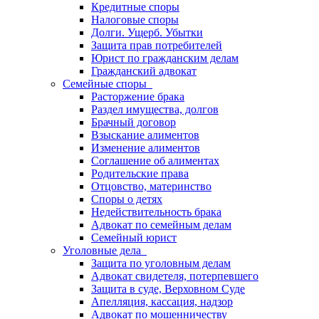
Кредитные споры
Налоговые споры
Долги. Ущерб. Убытки
Защита прав потребителей
Юрист по гражданским делам
Гражданский адвокат
Семейные споры
Расторжение брака
Раздел имущества, долгов
Брачный договор
Взыскание алиментов
Изменение алиментов
Соглашение об алиментах
Родительские права
Отцовство, материнство
Споры о детях
Недействительность брака
Адвокат по семейным делам
Семейный юрист
Уголовные дела
Защита по уголовным делам
Адвокат свидетеля, потерпевшего
Защита в суде, Верховном Суде
Апелляция, кассация, надзор
Адвокат по мошенничеству