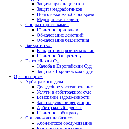
Защита прав пациентов
Защита медработников
Подготовка жалобы на врача
Медицинский юрист
Споры с приставами
Юрист по приставам
Обжалование действий
Обжалование бездействия
Банкротство
Банкротство физических лиц
Юрист по банкротству
Европейский Суд
Жалоба в Европейский Суд
Защита в Европейском Суде
Организациям
Арбитражные дела
Досудебное урегулирование
Услуги в арбитражном суде
Взыскание задолженности
Защита деловой репутации
Арбитражный адвокат
Юрист по арбитражу
Сопровождение бизнеса
Абонентское обслуживание
Разовое обслуживание