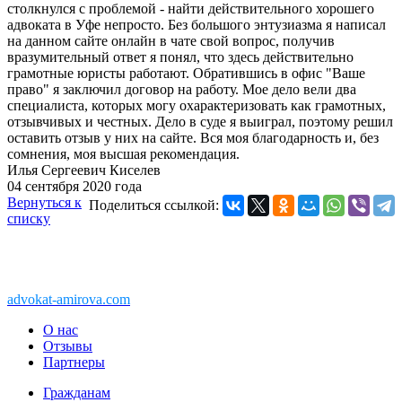
столкнулся с проблемой - найти действительного хорошего
адвоката в Уфе непросто. Без большого энтузиазма я написал
на данном сайте онлайн в чате свой вопрос, получив
вразумительный ответ я понял, что здесь действительно
грамотные юристы работают. Обратившись в офис "Ваше
право" я заключил договор на работу. Мое дело вели два
специалиста, которых могу охарактеризовать как грамотных,
отзывчивых и честных. Дело в суде я выиграл, поэтому решил
оставить отзыв у них на сайте. Вся моя благодарность и, без
сомнения, моя высшая рекомендация.
Илья Сергеевич Киселев
04 сентября 2020 года
Вернуться к
Поделиться ссылкой:
списку
Copyright © 2011-2026 АК «Ваше право»
450076, Уфа, Чернышевского, 10а
При перепечатке информации, ссылка
advokat-amirova.com
обязательна
О нас
Отзывы
Партнеры
Гражданам