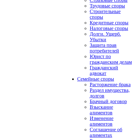
Страховые споры
Трудовые споры
Строительные
споры
Кредитные споры
Налоговые споры
Долги. Ущерб.
Убытки
Защита прав
потребителей
Юрист по
гражданским делам
Гражданский
адвокат
Семейные споры
Расторжение брака
Раздел имущества,
долгов
Брачный договор
Взыскание
алиментов
Изменение
алиментов
Соглашение об
алиментах