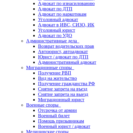
Адвокат по изнасилованию
Адвокат по ДТП
Адвокат по наркотикам
Уголовный адвокат
Адвокат в ИВС, СИЗО, ИК
Уголовный юрист
Адвокат по УДО
Административные дела
Возврат водительских прав
Автоюрист, автоадвокат
Юрист / адвокат по ДТП
Административный адвокат
Миграционные споры
Получение РВП
Вид на жительство
Получение гражданства РФ
Снятие запрета на въезд
Снятие запрета на выезд
Миграционный юрист
Военные споры
Отсрочка от армии
Военный билет
Помощь призывникам
Военный юрист / адвокат
Медицинские споры