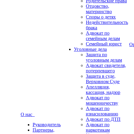
Родительские права
Отцовство,
материнство
Споры о детях
Недействительность
брака
Адвокат по
семейным делам
Семейный юрист
О
Уголовные дела
Защита по
уголовным делам
Адвокат свидетеля,
потерпевшего
Защита в суде,
Верховном Суде
Апелляция,
кассация, надзор
Адвокат по
мошенничеству
Адвокат по
изнасилованию
О нас
Адвокат по ДТП
Руководитель
Адвокат по
Партнеры,
наркотикам