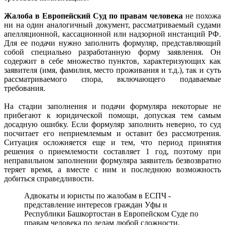
Жалоба в Европейский Суд по правам человека
не похожа
ни на один аналогичный документ, рассматриваемый судами
апелляционной, кассационной или надзорной инстанций РФ.
Для ее подачи нужно заполнить формуляр, представляющий
собой специально разработанную форму заявления. Он
содержит в себе множество пунктов, характеризующих как
заявителя (имя, фамилия, место проживания и т.д.), так и суть
рассматриваемого спора, включающего подаваемые
требования.
На стадии заполнения и подачи формуляра некоторые не
прибегают к юридической помощи, допуская тем самым
досадную ошибку. Если формуляр заполнить неверно, то суд
посчитает его неприемлемым и оставит без рассмотрения.
Ситуация осложняется еще и тем, что период принятия
решения о приемлемости составляет 1 год, поэтому при
неправильном заполнении формуляра заявитель безвозвратно
теряет время, а вместе с ним и последнюю возможность
добиться справедливости.
Адвокаты и юристы по жалобам в ЕСПЧ -
представление интересов граждан Уфы и
Республики Башкортостан в Европейском Суде по
правам человека по делам любой сложности.