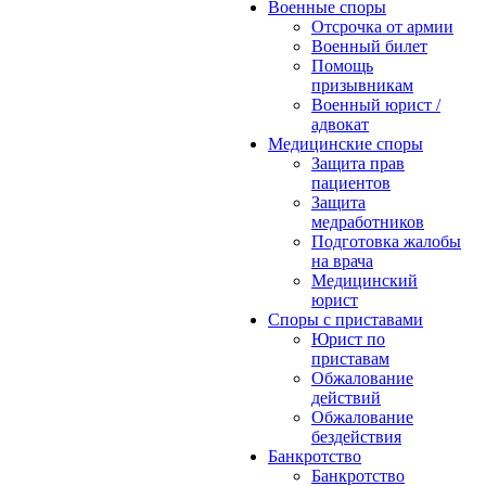
Военные споры
Отсрочка от армии
Военный билет
Помощь
призывникам
Военный юрист /
адвокат
Медицинские споры
Защита прав
пациентов
Защита
медработников
Подготовка жалобы
на врача
Медицинский
юрист
Споры с приставами
Юрист по
приставам
Обжалование
действий
Обжалование
бездействия
Банкротство
Банкротство