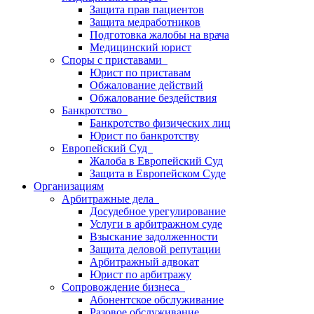
Защита прав пациентов
Защита медработников
Подготовка жалобы на врача
Медицинский юрист
Споры с приставами
Юрист по приставам
Обжалование действий
Обжалование бездействия
Банкротство
Банкротство физических лиц
Юрист по банкротству
Европейский Суд
Жалоба в Европейский Суд
Защита в Европейском Суде
Организациям
Арбитражные дела
Досудебное урегулирование
Услуги в арбитражном суде
Взыскание задолженности
Защита деловой репутации
Арбитражный адвокат
Юрист по арбитражу
Сопровождение бизнеса
Абонентское обслуживание
Разовое обслуживание