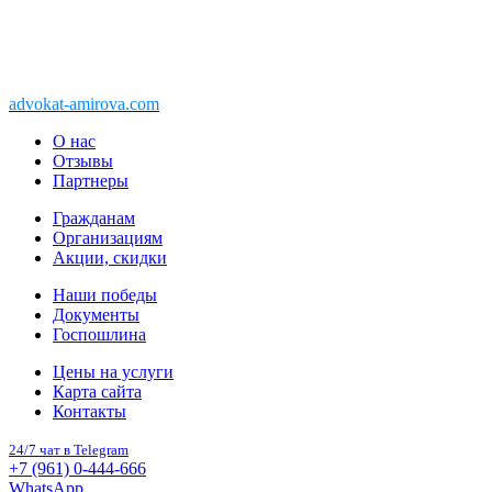
Copyright © 2011-2026 АК «Ваше право»
450076, Уфа, Чернышевского, 10а
При перепечатке информации, ссылка
advokat-amirova.com
обязательна
О нас
Отзывы
Партнеры
Гражданам
Организациям
Акции, скидки
Наши победы
Документы
Госпошлина
Цены на услуги
Карта сайта
Контакты
24/7 чат в Telegram
+7 (961) 0-444-666
WhatsApp