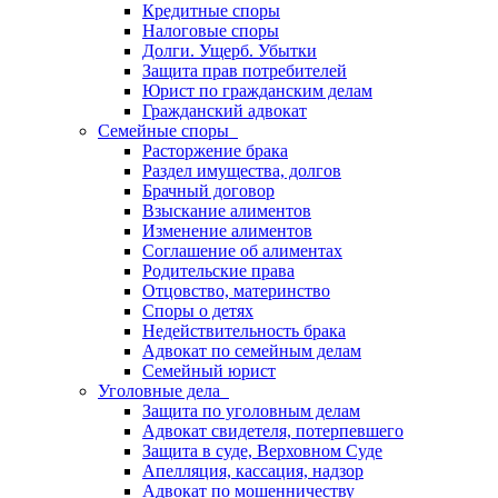
Кредитные споры
Налоговые споры
Долги. Ущерб. Убытки
Защита прав потребителей
Юрист по гражданским делам
Гражданский адвокат
Семейные споры
Расторжение брака
Раздел имущества, долгов
Брачный договор
Взыскание алиментов
Изменение алиментов
Соглашение об алиментах
Родительские права
Отцовство, материнство
Споры о детях
Недействительность брака
Адвокат по семейным делам
Семейный юрист
Уголовные дела
Защита по уголовным делам
Адвокат свидетеля, потерпевшего
Защита в суде, Верховном Суде
Апелляция, кассация, надзор
Адвокат по мошенничеству