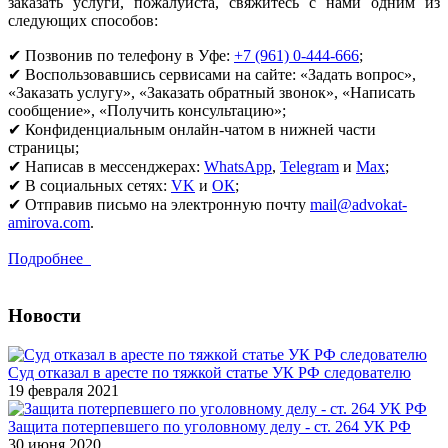
заказать услуги, пожалуйста, свяжитесь с нами одним из
следующих способов:
✔ Позвонив по телефону в Уфе:
+7 (961) 0-444-666
;
✔ Воспользовавшись сервисами на сайте: «Задать вопрос»,
«Заказать услугу», «Заказать обратный звонок», «Написать
сообщение», «Получить консультацию»;
✔ Конфиденциальным онлайн-чатом в нижней части
страницы;
✔ Написав в мессенджерах:
WhatsApp
,
Telegram
и
Max
;
✔ В социальных сетях:
VK
и
OК
;
✔ Отправив письмо на электронную почту
mail@advokat-
amirova.com
.
Подробнее
Новости
Суд отказал в аресте по тяжкой статье УК РФ следователю
19 февраля 2021
Защита потерпевшего по уголовному делу - ст. 264 УК РФ
30 июня 2020