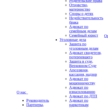
Родительские права
Отцовство,
материнство
Споры о детях
Недействительность
брака
Адвокат по
семейным делам
Семейный юрист
О
Уголовные дела
Защита по
уголовным делам
Адвокат свидетеля,
потерпевшего
Защита в суде,
Верховном Суде
Апелляция,
кассация, надзор
Адвокат по
мошенничеству
Адвокат по
изнасилованию
О нас
Адвокат по ДТП
Руководитель
Адвокат по
Партнеры,
наркотикам