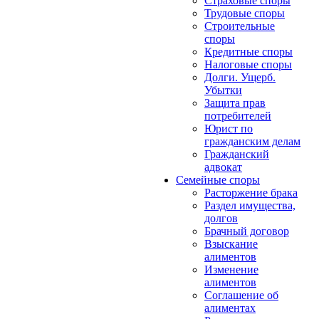
Страховые споры
Трудовые споры
Строительные
споры
Кредитные споры
Налоговые споры
Долги. Ущерб.
Убытки
Защита прав
потребителей
Юрист по
гражданским делам
Гражданский
адвокат
Семейные споры
Расторжение брака
Раздел имущества,
долгов
Брачный договор
Взыскание
алиментов
Изменение
алиментов
Соглашение об
алиментах