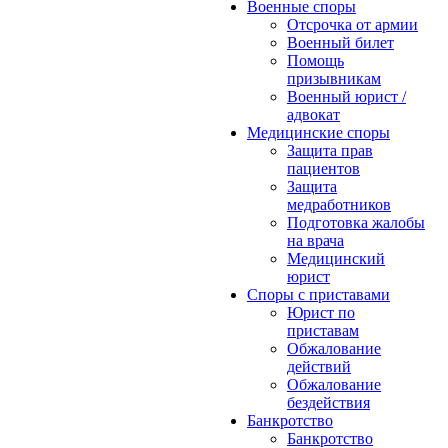
Военные споры
Отсрочка от армии
Военный билет
Помощь
призывникам
Военный юрист /
адвокат
Медицинские споры
Защита прав
пациентов
Защита
медработников
Подготовка жалобы
на врача
Медицинский
юрист
Споры с приставами
Юрист по
приставам
Обжалование
действий
Обжалование
бездействия
Банкротство
Банкротство