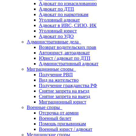
Адвокат по изнасилованию
Адвокат по ДТП
Адвокат по наркотикам
Уголовный адвокат
Адвокат в ИВС, СИЗО, ИК
Уголовный юрист
Адвокат по УДО
Административные дела
Возврат водительских прав
Автоюрист, автоадвокат
Юрист / адвокат по ДТП
Административный адвокат
Миграционные споры
Получение РВП
Вид на жительство
Получение гражданства РФ
Снятие запрета на въезд
Снятие запрета на выезд
Миграционный юрист
Военные споры
Отсрочка от армии
Военный билет
Помощь призывникам
Военный юрист / адвокат
Медицинские споры