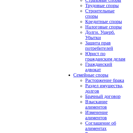
Страховые споры
Трудовые споры
Строительные
споры
Кредитные споры
Налоговые споры
Долги. Ущерб.
Убытки
Защита прав
потребителей
Юрист по
гражданским делам
Гражданский
адвокат
Семейные споры
Расторжение брака
Раздел имущества,
долгов
Брачный договор
Взыскание
алиментов
Изменение
алиментов
Соглашение об
алиментах