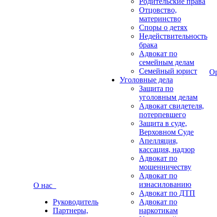
Родительские права
Отцовство,
материнство
Споры о детях
Недействительность
брака
Адвокат по
семейным делам
Семейный юрист
О
Уголовные дела
Защита по
уголовным делам
Адвокат свидетеля,
потерпевшего
Защита в суде,
Верховном Суде
Апелляция,
кассация, надзор
Адвокат по
мошенничеству
Адвокат по
изнасилованию
О нас
Адвокат по ДТП
Руководитель
Адвокат по
Партнеры,
наркотикам