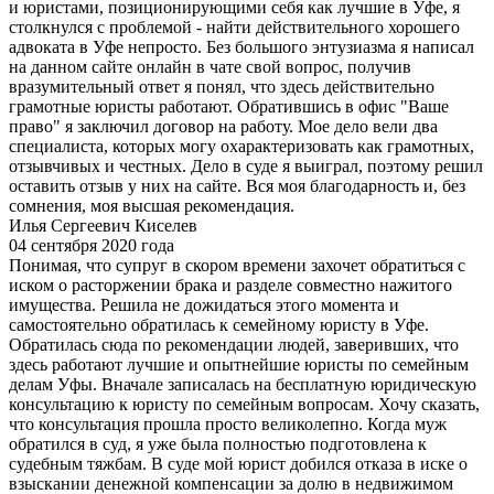
и юристами, позиционирующими себя как лучшие в Уфе, я
столкнулся с проблемой - найти действительного хорошего
адвоката в Уфе непросто. Без большого энтузиазма я написал
на данном сайте онлайн в чате свой вопрос, получив
вразумительный ответ я понял, что здесь действительно
грамотные юристы работают. Обратившись в офис "Ваше
право" я заключил договор на работу. Мое дело вели два
специалиста, которых могу охарактеризовать как грамотных,
отзывчивых и честных. Дело в суде я выиграл, поэтому решил
оставить отзыв у них на сайте. Вся моя благодарность и, без
сомнения, моя высшая рекомендация.
Илья Сергеевич Киселев
04 сентября 2020 года
Понимая, что супруг в скором времени захочет обратиться с
иском о расторжении брака и разделе совместно нажитого
имущества. Решила не дожидаться этого момента и
самостоятельно обратилась к семейному юристу в Уфе.
Обратилась сюда по рекомендации людей, заверивших, что
здесь работают лучшие и опытнейшие юристы по семейным
делам Уфы. Вначале записалась на бесплатную юридическую
консультацию к юристу по семейным вопросам. Хочу сказать,
что консультация прошла просто великолепно. Когда муж
обратился в суд, я уже была полностью подготовлена к
судебным тяжбам. В суде мой юрист добился отказа в иске о
взыскании денежной компенсации за долю в недвижимом