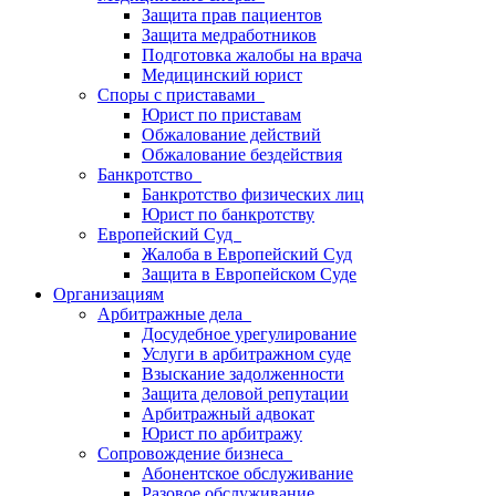
Защита прав пациентов
Защита медработников
Подготовка жалобы на врача
Медицинский юрист
Споры с приставами
Юрист по приставам
Обжалование действий
Обжалование бездействия
Банкротство
Банкротство физических лиц
Юрист по банкротству
Европейский Суд
Жалоба в Европейский Суд
Защита в Европейском Суде
Организациям
Арбитражные дела
Досудебное урегулирование
Услуги в арбитражном суде
Взыскание задолженности
Защита деловой репутации
Арбитражный адвокат
Юрист по арбитражу
Сопровождение бизнеса
Абонентское обслуживание
Разовое обслуживание