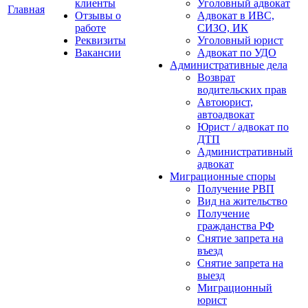
клиенты
Уголовный адвокат
Главная
Отзывы о
Адвокат в ИВС,
работе
СИЗО, ИК
Реквизиты
Уголовный юрист
Вакансии
Адвокат по УДО
Административные дела
Возврат
водительских прав
Автоюрист,
автоадвокат
Юрист / адвокат по
ДТП
Административный
адвокат
Миграционные споры
Получение РВП
Вид на жительство
Получение
гражданства РФ
Снятие запрета на
въезд
Снятие запрета на
выезд
Миграционный
юрист