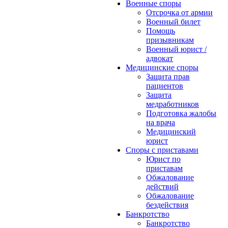
Военные споры
Отсрочка от армии
Военный билет
Помощь
призывникам
Военный юрист /
адвокат
Медицинские споры
Защита прав
пациентов
Защита
медработников
Подготовка жалобы
на врача
Медицинский
юрист
Споры с приставами
Юрист по
приставам
Обжалование
действий
Обжалование
бездействия
Банкротство
Банкротство