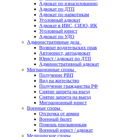
Адвокат по изнасилованию
Адвокат по ДТП
Адвокат по наркотикам
Уголовный адвокат
Адвокат в ИВС, СИЗО, ИК
Уголовный юрист
Адвокат по УДО
Административные дела
Возврат водительских прав
Автоюрист, автоадвокат
Юрист / адвокат по ДТП
Административный адвокат
Миграционные споры
Получение РВП
Вид на жительство
Получение гражданства РФ
Снятие запрета на въезд
Снятие запрета на выезд
Миграционный юрист
Военные споры
Отсрочка от армии
Военный билет
Помощь призывникам
Военный юрист / адвокат
Медицинские споры