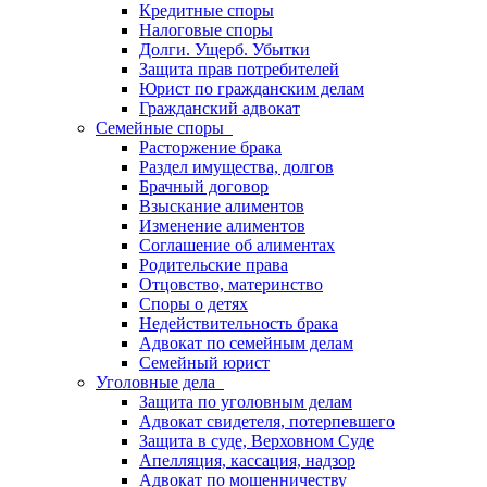
Кредитные споры
Налоговые споры
Долги. Ущерб. Убытки
Защита прав потребителей
Юрист по гражданским делам
Гражданский адвокат
Семейные споры
Расторжение брака
Раздел имущества, долгов
Брачный договор
Взыскание алиментов
Изменение алиментов
Соглашение об алиментах
Родительские права
Отцовство, материнство
Споры о детях
Недействительность брака
Адвокат по семейным делам
Семейный юрист
Уголовные дела
Защита по уголовным делам
Адвокат свидетеля, потерпевшего
Защита в суде, Верховном Суде
Апелляция, кассация, надзор
Адвокат по мошенничеству