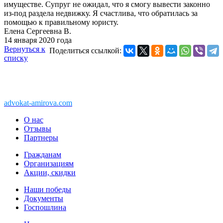
имуществе. Супруг не ожидал, что я смогу вывести законно
из-под раздела недвижку. Я счастлива, что обратилась за
помощью к правильному юристу.
Елена Сергеевна В.
14 января 2020 года
Вернуться к
Поделиться ссылкой:
списку
Copyright © 2011-2026 АК «Ваше право»
450076, Уфа, Чернышевского, 10а
При перепечатке информации, ссылка
advokat-amirova.com
обязательна
О нас
Отзывы
Партнеры
Гражданам
Организациям
Акции, скидки
Наши победы
Документы
Госпошлина