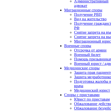
Административный
адвокат
Миграционные споры
Получение РВП
Вид на жительство
Получение гражданс
РФ
Снятие запрета на въ
Снятие запрета на вы
Миграционный юрис
Военные споры
Отсрочка от армии
Военный билет
Помощь призывника
Военный юрист / адв
Медицинские споры
Защита прав пациент
Защита медработник
Подготовка жалобы 
врача
Медицинский юрист
Споры с приставами
Юрист по приставам
Обжалование действ
Обжалование бездей