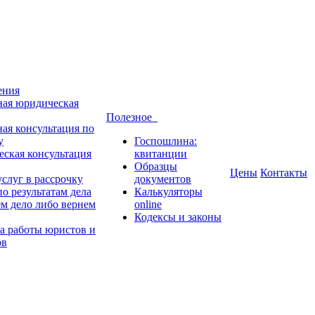
ения
ная юридическая
Полезное
ная консультация по
у
Госпошлина:
ская консультация
квитанции
Образцы
Цены
Контакты
слуг в рассрочку
документов
о результатам дела
Калькуляторы
м дело либо вернем
online
Кодексы и законы
а работы юристов и
ов