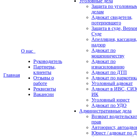
Уголовные дела
Защита по уголовны
делам
Адвокат свидетеля,
потерпевшего
Защита в суде, Верх
Суде
Апелляция, кассация,
надзор
Адвокат по
О нас
мошенничеству
Руководитель
Адвокат по
Партнеры,
изнасилованию
клиенты
Адвокат по ДТП
Главная
Отзывы о
Адвокат по наркотик
работе
Уголовный адвокат
Реквизиты
Адвокат в ИВС, СИЗ
Вакансии
ИК
Уголовный юрист
Адвокат по УДО
Административные дела
Возврат водительски
прав
Автоюрист, автоадво
Юрист / адвокат по 