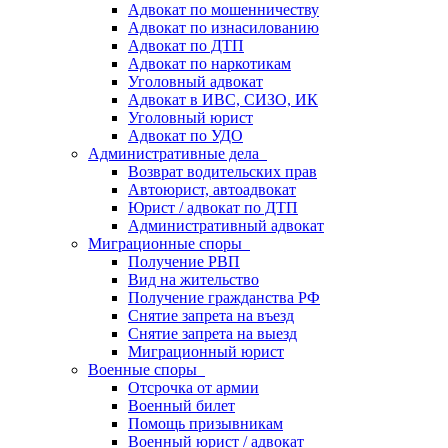
Адвокат по мошенничеству
Адвокат по изнасилованию
Адвокат по ДТП
Адвокат по наркотикам
Уголовный адвокат
Адвокат в ИВС, СИЗО, ИК
Уголовный юрист
Адвокат по УДО
Административные дела
Возврат водительских прав
Автоюрист, автоадвокат
Юрист / адвокат по ДТП
Административный адвокат
Миграционные споры
Получение РВП
Вид на жительство
Получение гражданства РФ
Снятие запрета на въезд
Снятие запрета на выезд
Миграционный юрист
Военные споры
Отсрочка от армии
Военный билет
Помощь призывникам
Военный юрист / адвокат