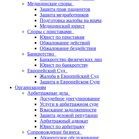
Медицинские споры
Защита прав пациентов
Защита медработников
Подготовка жалобы на врача
Медицинский юрист
Споры с приставами
Юрист по приставам
Обжалование действий
Обжалование бездействия
Банкротство
Банкротство физических лиц
Юрист по банкротству
Европейский Суд
Жалоба в Европейский Суд
Защита в Европейском Суде
Организациям
Арбитражные дела
Досудебное урегулирование
Услуги в арбитражном суде
Взыскание задолженности
Защита деловой репутации
Арбитражный адвокат
Юрист по арбитражу
Сопровождение бизнеса
Абонентское обслуживание