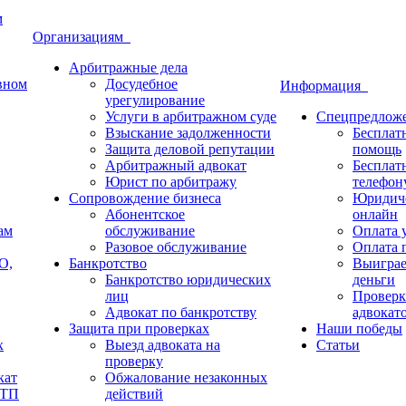
м
Организациям
Арбитражные дела
овном
Досудебное
Информация
урегулирование
Услуги в арбитражном суде
Спецпредлож
Взыскание задолженности
Бесплат
Защита деловой репутации
помощь
Арбитражный адвокат
Бесплат
Юрист по арбитражу
телефон
Сопровождение бизнеса
Юридиче
Абонентское
онлайн
ам
обслуживание
Оплата у
Разовое обслуживание
Оплата п
О,
Банкротство
Выиграе
Банкротство юридических
деньги
лиц
Проверк
Адвокат по банкротству
адвокат
Защита при проверках
Наши победы
х
Выезд адвоката на
Статьи
проверку
кат
Обжалование незаконных
ДТП
действий