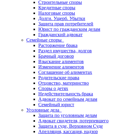
Строительные споры
Кредитные споры
Налоговые споры
Долги. Ущерб. Убытки
Защита прав потребителей
Юрист по гражданским делам
Гражданский адвокат
Семейные споры
Расторжение брака
Раздел имущества, долгов
Брачный договор
Взыскание алиментов
Изменение алиментов
Соглашение об алиментах
Родительские права
Отцовство, материнство
Споры о детях
Недействительность брака
Адвокат по семейным делам
Семейный юрист
Уголовные дела
Защита по уголовным делам
Адвокат свидетеля, потерпевшего
Защита в суде, Верховном Суде
Апелляция, кассация, надзор