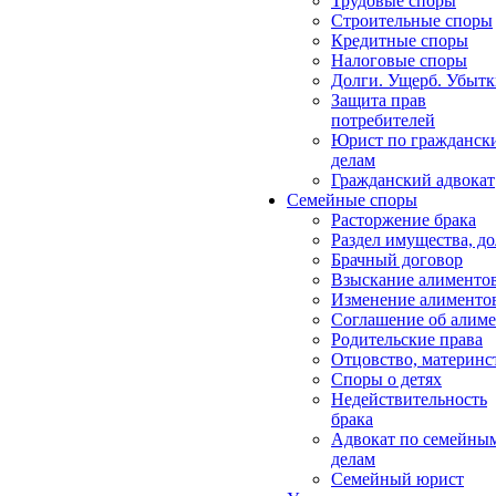
Трудовые споры
Строительные споры
Кредитные споры
Налоговые споры
Долги. Ущерб. Убыт
Защита прав
потребителей
Юрист по гражданск
делам
Гражданский адвокат
Семейные споры
Расторжение брака
Раздел имущества, д
Брачный договор
Взыскание алименто
Изменение алименто
Соглашение об алиме
Родительские права
Отцовство, материнс
Споры о детях
Недействительность
брака
Адвокат по семейны
делам
Семейный юрист