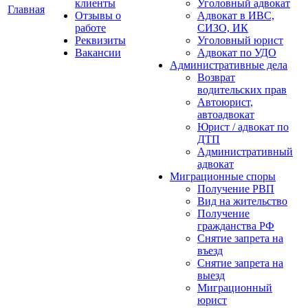
клиенты
Уголовный адвокат
Главная
Отзывы о
Адвокат в ИВС,
работе
СИЗО, ИК
Реквизиты
Уголовный юрист
Вакансии
Адвокат по УДО
Административные дела
Возврат
водительских прав
Автоюрист,
автоадвокат
Юрист / адвокат по
ДТП
Административный
адвокат
Миграционные споры
Получение РВП
Вид на жительство
Получение
гражданства РФ
Снятие запрета на
въезд
Снятие запрета на
выезд
Миграционный
юрист