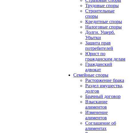
Страховые споры
Трудовые споры
Строительные
споры
Кредитные споры
Налоговые споры
Долги. Ущерб.
Убытки
Защита прав
потребителей
Юрист по
гражданским делам
Гражданский
адвокат
Семейные споры
Расторжение брака
Раздел имущества,
долгов
Брачный договор
Взыскание
алиментов
Изменение
алиментов
Соглашение об
алиментах