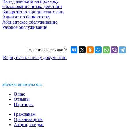
Выезд адвоката на проверку
Обжалование незак. действий
Банкротство юридических лиц
Адвокат по банкротству
Абонентское обслуживание
Разовое обслуживание
Поделиться ссылкой:
Вернуться к списку документов
Copyright © 2011-2026 АК «Ваше право»
450076, Уфа, Чернышевского, 10а
При перепечатке информации, ссылка
advokat-amirova.com
обязательна
О нас
Отзывы
Партнеры
Гражданам
Организациям
Акции, скидки