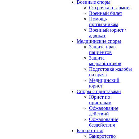
Военные споры
Отсрочка от армии
Военный билет
Помощь
призывникам
Военный юрист /
адвокат
Медицинские споры
Защита прав
пациентов
Защита
медработников
Подготовка жалобы
на врача
Медицинский
юрист
Споры с приставами
Юрист по
приставам
Обжалование
действий
Обжалование
бездействия
Банкротство
Банкротство