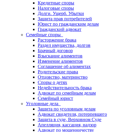
Кредитные споры
Налоговые споры
Долги. Ущерб. Убытки
Защита прав потребителей
Юрист по гражданским делам
Гражданский адвокат
Семейные споры
Расторжение брака
Раздел имущества, долгов
Брачный договор
Взыскание алиментов
Изменение алиментов
Соглашение об алиментах
Родительские права
Отцовство, материнство
Споры о детях
Недействительность брака
Адвокат по семейным делам
Семейный юрист
Уголовные дела
Защита по уголовным делам
Адвокат свидетеля, потерпевшего
Защита в суде, Верховном Суде
Апелляция, кассация, надзор
Адвокат по мошенничеству