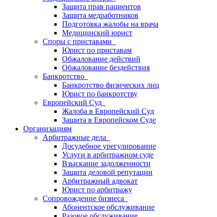
Защита прав пациентов
Защита медработников
Подготовка жалобы на врача
Медицинский юрист
Споры с приставами
Юрист по приставам
Обжалование действий
Обжалование бездействия
Банкротство
Банкротство физических лиц
Юрист по банкротству
Европейский Суд
Жалоба в Европейский Суд
Защита в Европейском Суде
Организациям
Арбитражные дела
Досудебное урегулирование
Услуги в арбитражном суде
Взыскание задолженности
Защита деловой репутации
Арбитражный адвокат
Юрист по арбитражу
Сопровождение бизнеса
Абонентское обслуживание
Разовое обслуживание