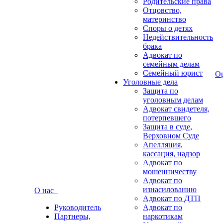
Родительские права
Отцовство,
материнство
Споры о детях
Недействительность
брака
Адвокат по
семейным делам
Семейный юрист
О
Уголовные дела
Защита по
уголовным делам
Адвокат свидетеля,
потерпевшего
Защита в суде,
Верховном Суде
Апелляция,
кассация, надзор
Адвокат по
мошенничеству
Адвокат по
изнасилованию
О нас
Адвокат по ДТП
Руководитель
Адвокат по
Партнеры,
наркотикам