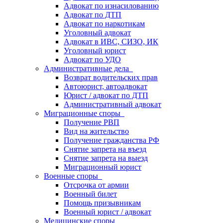
Адвокат по изнасилованию
Адвокат по ДТП
Адвокат по наркотикам
Уголовный адвокат
Адвокат в ИВС, СИЗО, ИК
Уголовный юрист
Адвокат по УДО
Административные дела
Возврат водительских прав
Автоюрист, автоадвокат
Юрист / адвокат по ДТП
Административный адвокат
Миграционные споры
Получение РВП
Вид на жительство
Получение гражданства РФ
Снятие запрета на въезд
Снятие запрета на выезд
Миграционный юрист
Военные споры
Отсрочка от армии
Военный билет
Помощь призывникам
Военный юрист / адвокат
Медицинские споры