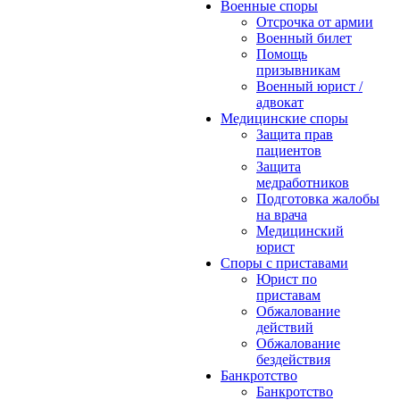
Военные споры
Отсрочка от армии
Военный билет
Помощь
призывникам
Военный юрист /
адвокат
Медицинские споры
Защита прав
пациентов
Защита
медработников
Подготовка жалобы
на врача
Медицинский
юрист
Споры с приставами
Юрист по
приставам
Обжалование
действий
Обжалование
бездействия
Банкротство
Банкротство