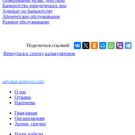
Обжалование незак. действий
Банкротство юридических лиц
Адвокат по банкротству
Абонентское обслуживание
Разовое обслуживание
Поделиться ссылкой:
Вернуться к списку калькуляторов
Copyright © 2011-2026 АК «Ваше право»
450076, Уфа, Чернышевского, 10а
При перепечатке информации, ссылка
advokat-amirova.com
обязательна
О нас
Отзывы
Партнеры
Гражданам
Организациям
Акции, скидки
Наши победы