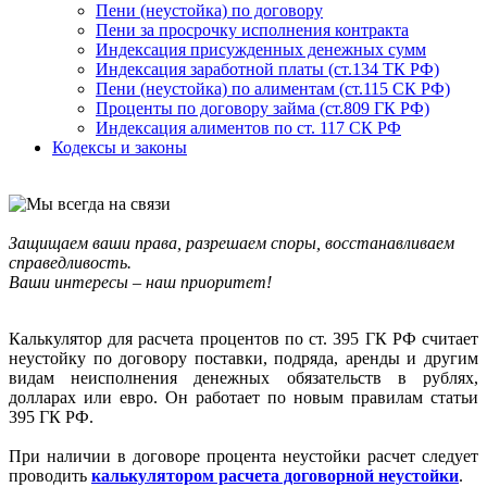
Пени (неустойка) по договору
Пени за просрочку исполнения контракта
Индексация присужденных денежных сумм
Индексация заработной платы (ст.134 ТК РФ)
Пени (неустойка) по алиментам (ст.115 СК РФ)
Проценты по договору займа (ст.809 ГК РФ)
Индексация алиментов по ст. 117 СК РФ
Кодексы и законы
Защищаем ваши права, разрешаем споры, восстанавливаем
справедливость.
Ваши интересы – наш приоритет!
Калькулятор для расчета процентов по ст. 395 ГК РФ считает
неустойку по договору поставки, подряда, аренды и другим
видам неисполнения денежных обязательств в рублях,
долларах или евро. Он работает по новым правилам статьи
395 ГК РФ.
При наличии в договоре процента неустойки расчет следует
проводить
калькулятором расчета договорной неустойки
.