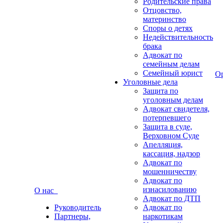
Родительские права
Отцовство,
материнство
Споры о детях
Недействительность
брака
Адвокат по
семейным делам
Семейный юрист
О
Уголовные дела
Защита по
уголовным делам
Адвокат свидетеля,
потерпевшего
Защита в суде,
Верховном Суде
Апелляция,
кассация, надзор
Адвокат по
мошенничеству
Адвокат по
изнасилованию
О нас
Адвокат по ДТП
Руководитель
Адвокат по
Партнеры,
наркотикам