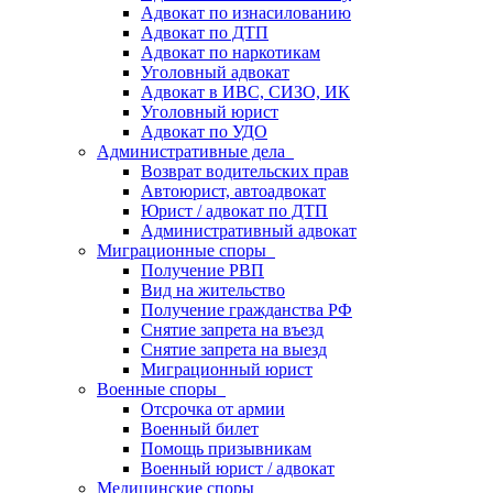
Адвокат по изнасилованию
Адвокат по ДТП
Адвокат по наркотикам
Уголовный адвокат
Адвокат в ИВС, СИЗО, ИК
Уголовный юрист
Адвокат по УДО
Административные дела
Возврат водительских прав
Автоюрист, автоадвокат
Юрист / адвокат по ДТП
Административный адвокат
Миграционные споры
Получение РВП
Вид на жительство
Получение гражданства РФ
Снятие запрета на въезд
Снятие запрета на выезд
Миграционный юрист
Военные споры
Отсрочка от армии
Военный билет
Помощь призывникам
Военный юрист / адвокат
Медицинские споры