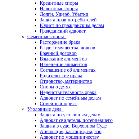
Кредитные споры
Налоговые споры
Долги. Ущерб. Убытки
Защита прав потребителей
Юрист по гражданским делам
Гражданский адвокат
Семейные споры
Расторжение брака
Раздел имущества, долгов
Брачный договор
Взыскание алиментов
Изменение алиментов
Соглашение об алиментах
Родительские права
Отцовство, материнство
Споры о детях
Недействительность брака
Адвокат по семейным делам
Семейный юрист
Уголовные дела
Защита по уголовным делам
Адвокат свидетеля, потерпевшего
Защита в суде, Верховном Суде
Апелляция, кассация, надзор
Адвокат по мошенничеству