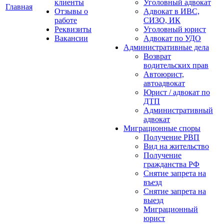
клиенты
Уголовный адвокат
Главная
Отзывы о
Адвокат в ИВС,
работе
СИЗО, ИК
Реквизиты
Уголовный юрист
Вакансии
Адвокат по УДО
Административные дела
Возврат
водительских прав
Автоюрист,
автоадвокат
Юрист / адвокат по
ДТП
Административный
адвокат
Миграционные споры
Получение РВП
Вид на жительство
Получение
гражданства РФ
Снятие запрета на
въезд
Снятие запрета на
выезд
Миграционный
юрист