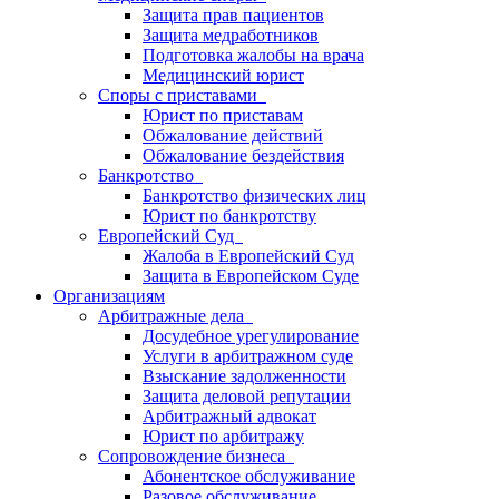
Защита прав пациентов
Защита медработников
Подготовка жалобы на врача
Медицинский юрист
Споры с приставами
Юрист по приставам
Обжалование действий
Обжалование бездействия
Банкротство
Банкротство физических лиц
Юрист по банкротству
Европейский Суд
Жалоба в Европейский Суд
Защита в Европейском Суде
Организациям
Арбитражные дела
Досудебное урегулирование
Услуги в арбитражном суде
Взыскание задолженности
Защита деловой репутации
Арбитражный адвокат
Юрист по арбитражу
Сопровождение бизнеса
Абонентское обслуживание
Разовое обслуживание