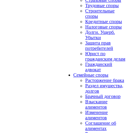
Страховые споры
Трудовые споры
Строительные
споры
Кредитные споры
Налоговые споры
Долги. Ущерб.
Убытки
Защита прав
потребителей
Юрист по
гражданским делам
Гражданский
адвокат
Семейные споры
Расторжение брака
Раздел имущества,
долгов
Брачный договор
Взыскание
алиментов
Изменение
алиментов
Соглашение об
алиментах