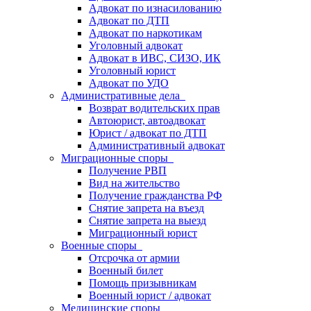
Адвокат по изнасилованию
Адвокат по ДТП
Адвокат по наркотикам
Уголовный адвокат
Адвокат в ИВС, СИЗО, ИК
Уголовный юрист
Адвокат по УДО
Административные дела
Возврат водительских прав
Автоюрист, автоадвокат
Юрист / адвокат по ДТП
Административный адвокат
Миграционные споры
Получение РВП
Вид на жительство
Получение гражданства РФ
Снятие запрета на въезд
Снятие запрета на выезд
Миграционный юрист
Военные споры
Отсрочка от армии
Военный билет
Помощь призывникам
Военный юрист / адвокат
Медицинские споры