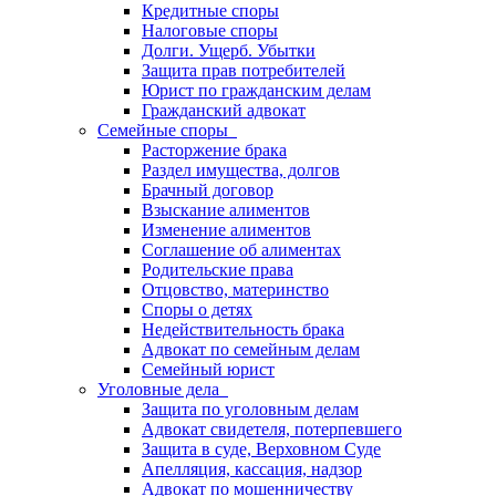
Кредитные споры
Налоговые споры
Долги. Ущерб. Убытки
Защита прав потребителей
Юрист по гражданским делам
Гражданский адвокат
Семейные споры
Расторжение брака
Раздел имущества, долгов
Брачный договор
Взыскание алиментов
Изменение алиментов
Соглашение об алиментах
Родительские права
Отцовство, материнство
Споры о детях
Недействительность брака
Адвокат по семейным делам
Семейный юрист
Уголовные дела
Защита по уголовным делам
Адвокат свидетеля, потерпевшего
Защита в суде, Верховном Суде
Апелляция, кассация, надзор
Адвокат по мошенничеству