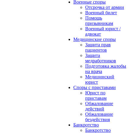
Военные споры
Отсрочка от армии
Военный билет
Помощь
призывникам
Военный юрист /
адвокат
Медицинские споры
Защита прав
пациентов
Защита
медработников
Подготовка жалобы
на врача
Медицинский
юрист
Споры с приставами
Юрист по
приставам
Обжалование
действий
Обжалование
бездействия
Банкротство
Банкротство