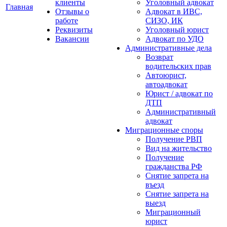
клиенты
Уголовный адвокат
Главная
Отзывы о
Адвокат в ИВС,
работе
СИЗО, ИК
Реквизиты
Уголовный юрист
Вакансии
Адвокат по УДО
Административные дела
Возврат
водительских прав
Автоюрист,
автоадвокат
Юрист / адвокат по
ДТП
Административный
адвокат
Миграционные споры
Получение РВП
Вид на жительство
Получение
гражданства РФ
Снятие запрета на
въезд
Снятие запрета на
выезд
Миграционный
юрист