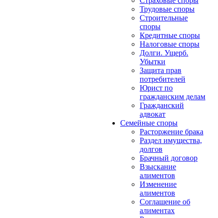
Страховые споры
Трудовые споры
Строительные
споры
Кредитные споры
Налоговые споры
Долги. Ущерб.
Убытки
Защита прав
потребителей
Юрист по
гражданским делам
Гражданский
адвокат
Семейные споры
Расторжение брака
Раздел имущества,
долгов
Брачный договор
Взыскание
алиментов
Изменение
алиментов
Соглашение об
алиментах