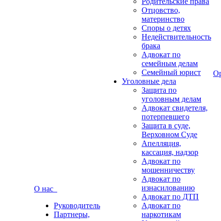
Родительские права
Отцовство,
материнство
Споры о детях
Недействительность
брака
Адвокат по
семейным делам
Семейный юрист
О
Уголовные дела
Защита по
уголовным делам
Адвокат свидетеля,
потерпевшего
Защита в суде,
Верховном Суде
Апелляция,
кассация, надзор
Адвокат по
мошенничеству
Адвокат по
изнасилованию
О нас
Адвокат по ДТП
Руководитель
Адвокат по
Партнеры,
наркотикам