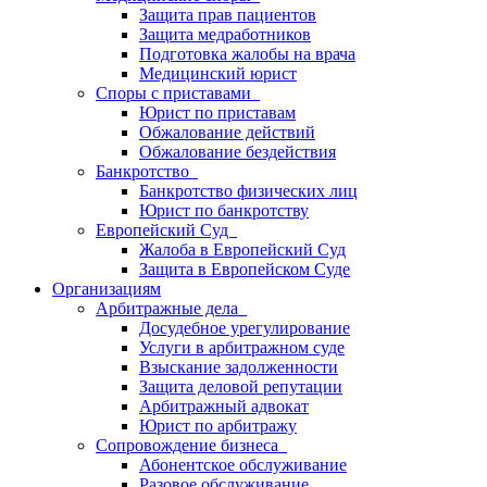
Защита прав пациентов
Защита медработников
Подготовка жалобы на врача
Медицинский юрист
Споры с приставами
Юрист по приставам
Обжалование действий
Обжалование бездействия
Банкротство
Банкротство физических лиц
Юрист по банкротству
Европейский Суд
Жалоба в Европейский Суд
Защита в Европейском Суде
Организациям
Арбитражные дела
Досудебное урегулирование
Услуги в арбитражном суде
Взыскание задолженности
Защита деловой репутации
Арбитражный адвокат
Юрист по арбитражу
Сопровождение бизнеса
Абонентское обслуживание
Разовое обслуживание