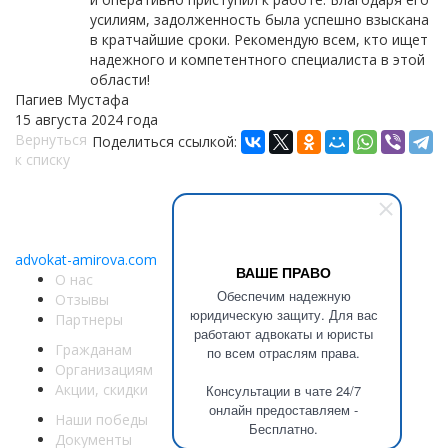
усилиям, задолженность была успешно взыскана
в кратчайшие сроки. Рекомендую всем, кто ищет
надежного и компетентного специалиста в этой
области!
Пагиев Мустафа
15 августа 2024 года
Вернуться
Поделиться ссылкой:
к списку
Copyright © 2011-2026 АК «Ваше право»
450076, Уфа, Чернышевского, 10а
При перепечатке информации, ссылка
advokat-amirova.com
обязательна
ВАШЕ ПРАВО
О нас
Обеспечим надежную
Отзывы
юридическую защиту. Для вас
Партнеры
работают адвокаты и юристы
Гражданам
по всем отраслям права.
Организациям
Акции, скидки
Консультации в чате 24/7
онлайн предоставляем -
Наши победы
Бесплатно.
Документы