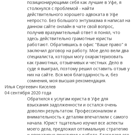
позиционирующими себя как лучшие в Уфе, я
столкнулся с проблемой - найти
действительного хорошего адвоката в Уфе
непросто. Без большого энтузиазма я написал на
данном сайте онлайн в чате свой вопрос,
получив вразумительный ответ я понял, что
здесь действительно грамотные юристы
работают. Обратившись в офис "Ваше право" я
заключил договор на работу. Мое дело вели два
специалиста, которых могу охарактеризовать
как грамотных, отзывчивых и честных. Дело в
суде я выиграл, поэтому решил оставить отзыв у
них на сайте. Вся моя благодарность и, без
сомнения, моя высшая рекомендация.
Илья Сергеевич Киселев
04 сентября 2020 года
Обратился к услугам юриста в Уфе для
взыскания задолженности и остался очень
доволен результатом. Профессионализм и
внимательность к деталям впечатлили с самого
начала. Юрист тщательно изучил все аспекты
моего дела, предложил оптимальную стратегию
и оперативно приступил к работе. Благодаря его