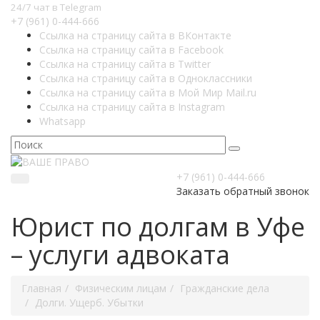
24/7 чат в Telegram
+7 (961) 0-444-666
Ссылка на страницу сайта в ВКонтакте
Ссылка на страницу сайта в Facebook
Ссылка на страницу сайта в Twitter
Ссылка на страницу сайта в Одноклассники
Ссылка на страницу сайта в Мой Мир Mail.ru
Ссылка на страницу сайта в Instagram
Whatsapp
+7 (961) 0-444-666
Заказать обратный звонок
Юрист по долгам в Уфе
– услуги адвоката
Главная
Физическим лицам
Гражданские дела
Долги. Ущерб. Убытки