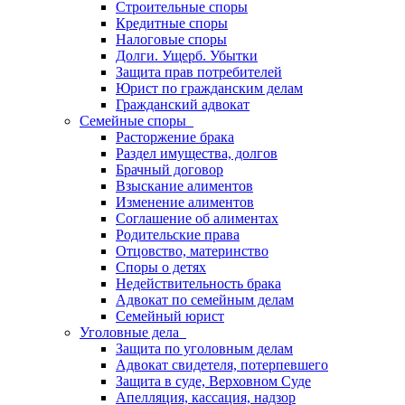
Строительные споры
Кредитные споры
Налоговые споры
Долги. Ущерб. Убытки
Защита прав потребителей
Юрист по гражданским делам
Гражданский адвокат
Семейные споры
Расторжение брака
Раздел имущества, долгов
Брачный договор
Взыскание алиментов
Изменение алиментов
Соглашение об алиментах
Родительские права
Отцовство, материнство
Споры о детях
Недействительность брака
Адвокат по семейным делам
Семейный юрист
Уголовные дела
Защита по уголовным делам
Адвокат свидетеля, потерпевшего
Защита в суде, Верховном Суде
Апелляция, кассация, надзор