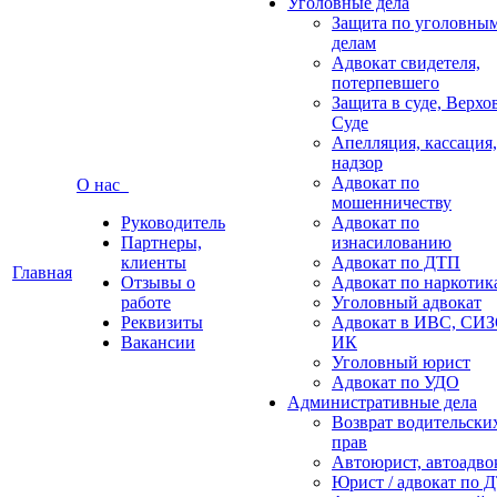
Уголовные дела
Защита по уголовны
делам
Адвокат свидетеля,
потерпевшего
Защита в суде, Верх
Суде
Апелляция, кассация,
надзор
Адвокат по
О нас
мошенничеству
Руководитель
Адвокат по
Партнеры,
изнасилованию
клиенты
Адвокат по ДТП
Главная
Отзывы о
Адвокат по наркотик
работе
Уголовный адвокат
Реквизиты
Адвокат в ИВС, СИЗ
Вакансии
ИК
Уголовный юрист
Адвокат по УДО
Административные дела
Возврат водительски
прав
Автоюрист, автоадво
Юрист / адвокат по 