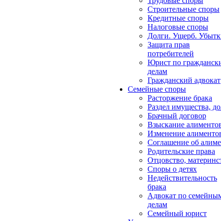
Трудовые споры
Строительные споры
Кредитные споры
Налоговые споры
Долги. Ущерб. Убыт
Защита прав
потребителей
Юрист по гражданск
делам
Гражданский адвокат
Семейные споры
Расторжение брака
Раздел имущества, д
Брачный договор
Взыскание алименто
Изменение алименто
Соглашение об алиме
Родительские права
Отцовство, материнс
Споры о детях
Недействительность
брака
Адвокат по семейны
делам
Семейный юрист