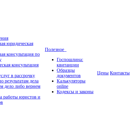
ения
ная юридическая
Полезное
ная консультация по
у
Госпошлина:
ская консультация
квитанции
Образцы
Цены
Контакты
слуг в рассрочку
документов
о результатам дела
Калькуляторы
м дело либо вернем
online
Кодексы и законы
а работы юристов и
ов