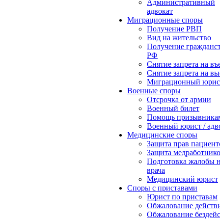
Административный
адвокат
Миграционные споры
Получение РВП
Вид на жительство
Получение гражданс
РФ
Снятие запрета на въ
Снятие запрета на вы
Миграционный юрис
Военные споры
Отсрочка от армии
Военный билет
Помощь призывника
Военный юрист / адв
Медицинские споры
Защита прав пациент
Защита медработник
Подготовка жалобы 
врача
Медицинский юрист
Споры с приставами
Юрист по приставам
Обжалование действ
Обжалование бездей