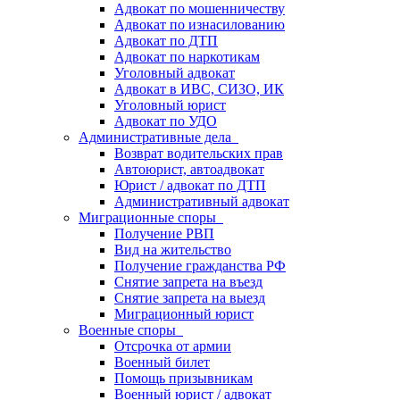
Адвокат по мошенничеству
Адвокат по изнасилованию
Адвокат по ДТП
Адвокат по наркотикам
Уголовный адвокат
Адвокат в ИВС, СИЗО, ИК
Уголовный юрист
Адвокат по УДО
Административные дела
Возврат водительских прав
Автоюрист, автоадвокат
Юрист / адвокат по ДТП
Административный адвокат
Миграционные споры
Получение РВП
Вид на жительство
Получение гражданства РФ
Снятие запрета на въезд
Снятие запрета на выезд
Миграционный юрист
Военные споры
Отсрочка от армии
Военный билет
Помощь призывникам
Военный юрист / адвокат