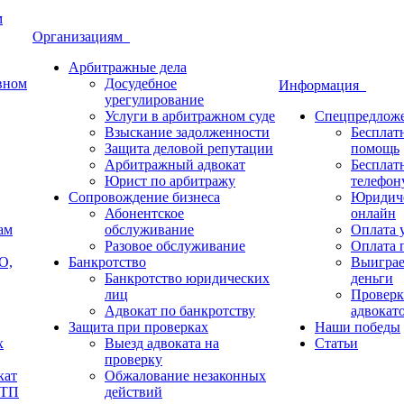
м
Организациям
Арбитражные дела
овном
Досудебное
Информация
урегулирование
Услуги в арбитражном суде
Спецпредлож
Взыскание задолженности
Бесплат
Защита деловой репутации
помощь
Арбитражный адвокат
Бесплат
Юрист по арбитражу
телефон
Сопровождение бизнеса
Юридиче
Абонентское
онлайн
ам
обслуживание
Оплата у
Разовое обслуживание
Оплата п
О,
Банкротство
Выиграе
Банкротство юридических
деньги
лиц
Проверк
Адвокат по банкротству
адвокат
Защита при проверках
Наши победы
х
Выезд адвоката на
Статьи
проверку
кат
Обжалование незаконных
ДТП
действий