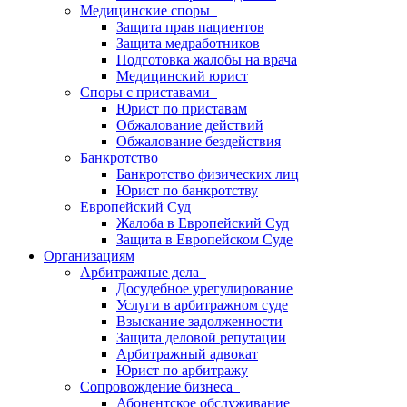
Медицинские споры
Защита прав пациентов
Защита медработников
Подготовка жалобы на врача
Медицинский юрист
Споры с приставами
Юрист по приставам
Обжалование действий
Обжалование бездействия
Банкротство
Банкротство физических лиц
Юрист по банкротству
Европейский Суд
Жалоба в Европейский Суд
Защита в Европейском Суде
Организациям
Арбитражные дела
Досудебное урегулирование
Услуги в арбитражном суде
Взыскание задолженности
Защита деловой репутации
Арбитражный адвокат
Юрист по арбитражу
Сопровождение бизнеса
Абонентское обслуживание