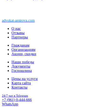
Copyright © 2011-2026 АК «Ваше право»
450076, Уфа, Чернышевского, 10а
При перепечатке информации, ссылка
advokat-amirova.com
обязательна
О нас
Отзывы
Партнеры
Гражданам
Организациям
Акции, скидки
Наши победы
Документы
Госпошлина
Цены на услуги
Карта сайта
Контакты
24/7 чат в Telegram
+7 (961) 0-444-666
WhatsApp