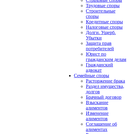
Страховые споры
Трудовые споры
Строительные
споры
Кредитные споры
Налоговые споры
Долги. Ущерб.
Убытки
Защита прав
потребителей
Юрист по
гражданским делам
Гражданский
адвокат
Семейные споры
Расторжение брака
Раздел имущества,
долгов
Брачный договор
Взыскание
алиментов
Изменение
алиментов
Соглашение об
алиментах