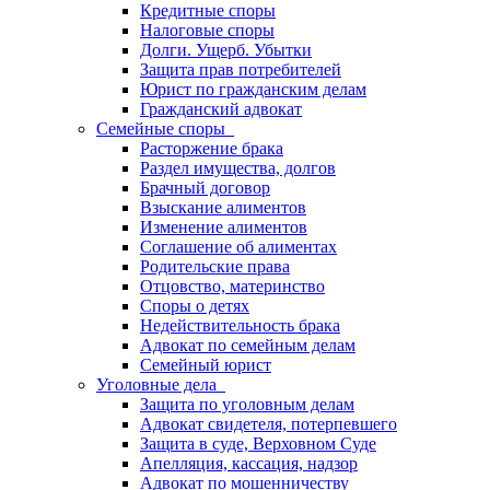
Кредитные споры
Налоговые споры
Долги. Ущерб. Убытки
Защита прав потребителей
Юрист по гражданским делам
Гражданский адвокат
Семейные споры
Расторжение брака
Раздел имущества, долгов
Брачный договор
Взыскание алиментов
Изменение алиментов
Соглашение об алиментах
Родительские права
Отцовство, материнство
Споры о детях
Недействительность брака
Адвокат по семейным делам
Семейный юрист
Уголовные дела
Защита по уголовным делам
Адвокат свидетеля, потерпевшего
Защита в суде, Верховном Суде
Апелляция, кассация, надзор
Адвокат по мошенничеству