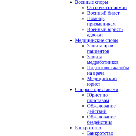
Военные споры
Отсрочка от армии
Военный билет
Помощь
призывникам
Военный юрист /
адвокат
Медицинские споры
Защита прав
пациентов
Защита
медработников
Подготовка жалобы
на врача
Медицинский
юрист
Споры с приставами
Юрист по
приставам
Обжалование
действий
Обжалование
бездействия
Банкротство
Банкротство