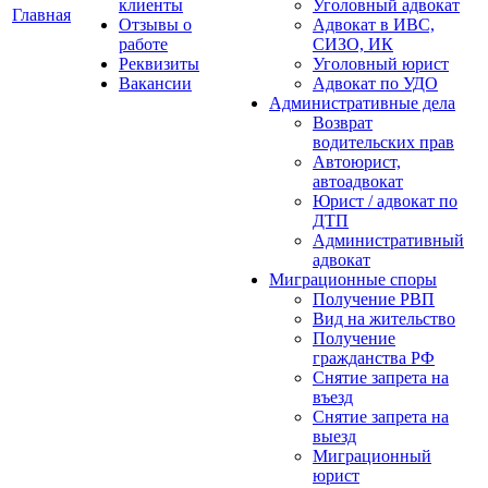
клиенты
Уголовный адвокат
Главная
Отзывы о
Адвокат в ИВС,
работе
СИЗО, ИК
Реквизиты
Уголовный юрист
Вакансии
Адвокат по УДО
Административные дела
Возврат
водительских прав
Автоюрист,
автоадвокат
Юрист / адвокат по
ДТП
Административный
адвокат
Миграционные споры
Получение РВП
Вид на жительство
Получение
гражданства РФ
Снятие запрета на
въезд
Снятие запрета на
выезд
Миграционный
юрист