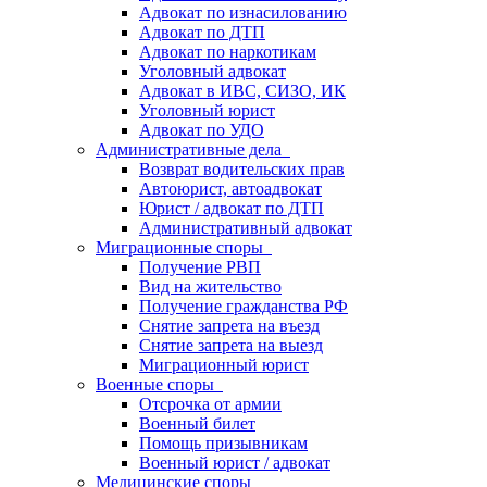
Адвокат по изнасилованию
Адвокат по ДТП
Адвокат по наркотикам
Уголовный адвокат
Адвокат в ИВС, СИЗО, ИК
Уголовный юрист
Адвокат по УДО
Административные дела
Возврат водительских прав
Автоюрист, автоадвокат
Юрист / адвокат по ДТП
Административный адвокат
Миграционные споры
Получение РВП
Вид на жительство
Получение гражданства РФ
Снятие запрета на въезд
Снятие запрета на выезд
Миграционный юрист
Военные споры
Отсрочка от армии
Военный билет
Помощь призывникам
Военный юрист / адвокат
Медицинские споры