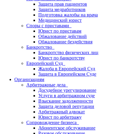
Защита прав пациентов
Защита медработников
Подготовка жалобы на врача
Медицинский юрист
Споры с приставами
Юрист по приставам
Обжалование действий
Обжалование бездействия
Банкротство
Банкротство физических лиц
Юрист по банкротству
Европейский Суд
Жалоба в Европейский Суд
Защита в Европейском Суде
Организациям
Арбитражные дела
Досудебное урегулирование
Услуги в арбитражном суде
Взыскание задолженности
Защита деловой репутации
Арбитражный адвокат
Юрист по арбитражу
Сопровождение бизнеса
Абонентское обслуживание
Разовое обслуживание