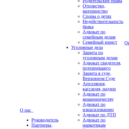
Родительские права
Отцовство,
материнство
Споры о детях
Недействительность
брака
Адвокат по
семейным делам
Семейный юрист
О
Уголовные дела
Защита по
уголовным делам
Адвокат свидетеля,
потерпевшего
Защита в суде,
Верховном Суде
Апелляция,
кассация, надзор
Адвокат по
мошенничеству
Адвокат по
изнасилованию
О нас
Адвокат по ДТП
Руководитель
Адвокат по
Партнеры,
наркотикам