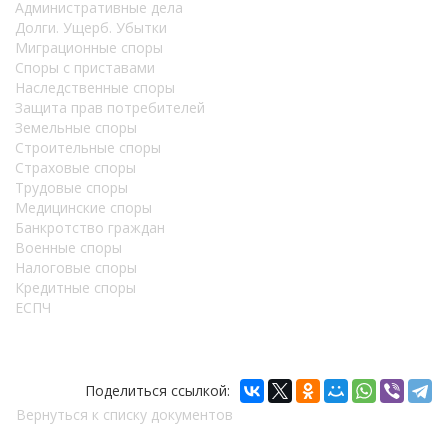
Административные дела
Долги. Ущерб. Убытки
Миграционные споры
Споры с приставами
Наследственные споры
Защита прав потребителей
Земельные споры
Строительные споры
Страховые споры
Трудовые споры
Медицинские споры
Банкротство граждан
Военные споры
Налоговые споры
Кредитные споры
ЕСПЧ
Поделиться ссылкой:
Вернуться к списку документов
Copyright © 2011-2026 АК «Ваше право»