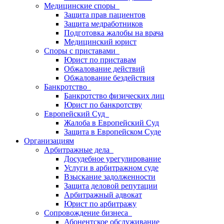
Медицинские споры
Защита прав пациентов
Защита медработников
Подготовка жалобы на врача
Медицинский юрист
Споры с приставами
Юрист по приставам
Обжалование действий
Обжалование бездействия
Банкротство
Банкротство физических лиц
Юрист по банкротству
Европейский Суд
Жалоба в Европейский Суд
Защита в Европейском Суде
Организациям
Арбитражные дела
Досудебное урегулирование
Услуги в арбитражном суде
Взыскание задолженности
Защита деловой репутации
Арбитражный адвокат
Юрист по арбитражу
Сопровождение бизнеса
Абонентское обслуживание