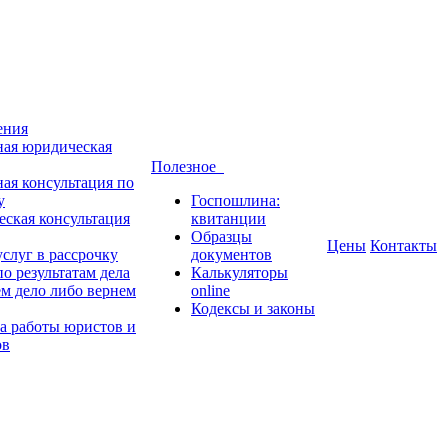
ения
ная юридическая
Полезное
ная консультация по
у
Госпошлина:
ская консультация
квитанции
Образцы
Цены
Контакты
слуг в рассрочку
документов
о результатам дела
Калькуляторы
м дело либо вернем
online
Кодексы и законы
а работы юристов и
ов