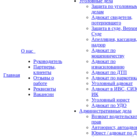
Уголовные дела
Защита по уголовны
делам
Адвокат свидетеля,
потерпевшего
Защита в суде, Верх
Суде
Апелляция, кассация,
надзор
Адвокат по
О нас
мошенничеству
Руководитель
Адвокат по
Партнеры,
изнасилованию
клиенты
Адвокат по ДТП
Главная
Отзывы о
Адвокат по наркотик
работе
Уголовный адвокат
Реквизиты
Адвокат в ИВС, СИЗ
Вакансии
ИК
Уголовный юрист
Адвокат по УДО
Административные дела
Возврат водительски
прав
Автоюрист, автоадво
Юрист / адвокат по 