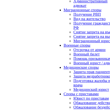
Административный
адвокат
Миграционные споры
Получение РВП
Вид на жительство
Получение гражданс
РФ
Снятие запрета на въ
Снятие запрета на вы
Миграционный юрис
Военные споры
Отсрочка от армии
Военный билет
Помощь призывника
Военный юрист / адв
Медицинские споры
Защита прав пациент
Защита медработник
Подготовка жалобы 
врача
Медицинский юрист
Споры с приставами
Юрист по приставам
Обжалование действ
Обжалование бездей