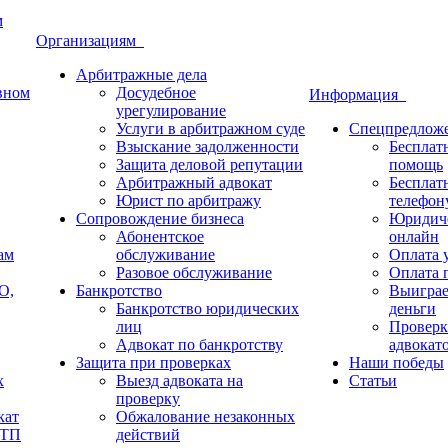
м
Организациям
Арбитражные дела
овном
Досудебное
Информация
урегулирование
Услуги в арбитражном суде
Спецпредлож
Взыскание задолженности
Бесплат
Защита деловой репутации
помощь
Арбитражный адвокат
Бесплат
Юрист по арбитражу
телефон
Сопровождение бизнеса
Юридиче
Абонентское
онлайн
ам
обслуживание
Оплата у
Разовое обслуживание
Оплата п
О,
Банкротство
Выиграе
Банкротство юридических
деньги
лиц
Проверк
Адвокат по банкротству
адвокат
Защита при проверках
Наши победы
х
Выезд адвоката на
Статьи
проверку
кат
Обжалование незаконных
ДТП
действий