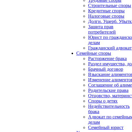
Трудовые споры
Строительные споры
Кредитные споры
Налоговые споры
Долги. Ущерб. Убыт
Защита прав
потребителей
Юрист по гражданск
делам
Гражданский адвокат
Семейные споры
Расторжение брака
Раздел имущества, д
Брачный договор
Взыскание алименто
Изменение алименто
Соглашение об алиме
Родительские права
Отцовство, материнс
Споры о детях
Недействительность
брака
Адвокат по семейны
делам
Семейный юрист