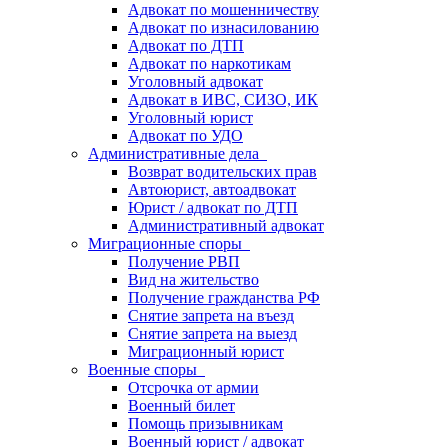
Адвокат по мошенничеству
Адвокат по изнасилованию
Адвокат по ДТП
Адвокат по наркотикам
Уголовный адвокат
Адвокат в ИВС, СИЗО, ИК
Уголовный юрист
Адвокат по УДО
Административные дела
Возврат водительских прав
Автоюрист, автоадвокат
Юрист / адвокат по ДТП
Административный адвокат
Миграционные споры
Получение РВП
Вид на жительство
Получение гражданства РФ
Снятие запрета на въезд
Снятие запрета на выезд
Миграционный юрист
Военные споры
Отсрочка от армии
Военный билет
Помощь призывникам
Военный юрист / адвокат