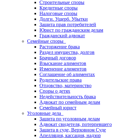
Строительные споры
Кредитные споры
Налоговые споры
Долги. Ущерб. Убытки
Защита прав потребителей
Юрист по гражданским делам
Гражданский адвокат
Семейные споры
Расторжение брака
Раздел имущества, долгов
Брачный договор
Взыскание алиментов
Изменение алиментов
Соглашение об алиментах
Родительские права
Отцовство, материнство
Споры о детях
Недействительность брака
Адвокат по семейным делам
Семейный юрист
Уголовные дела
Защита по уголовным делам
Адвокат свидетеля, потерпевшего
Защита в суде, Верховном Суде
Апелляция, кассация, надзор