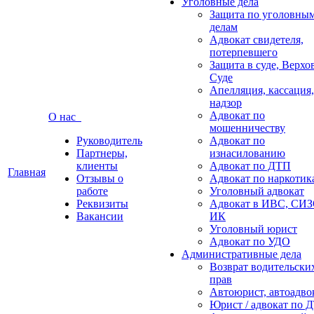
Уголовные дела
Защита по уголовны
делам
Адвокат свидетеля,
потерпевшего
Защита в суде, Верх
Суде
Апелляция, кассация,
надзор
Адвокат по
О нас
мошенничеству
Руководитель
Адвокат по
Партнеры,
изнасилованию
клиенты
Адвокат по ДТП
Главная
Отзывы о
Адвокат по наркотик
работе
Уголовный адвокат
Реквизиты
Адвокат в ИВС, СИЗ
Вакансии
ИК
Уголовный юрист
Адвокат по УДО
Административные дела
Возврат водительски
прав
Автоюрист, автоадво
Юрист / адвокат по 