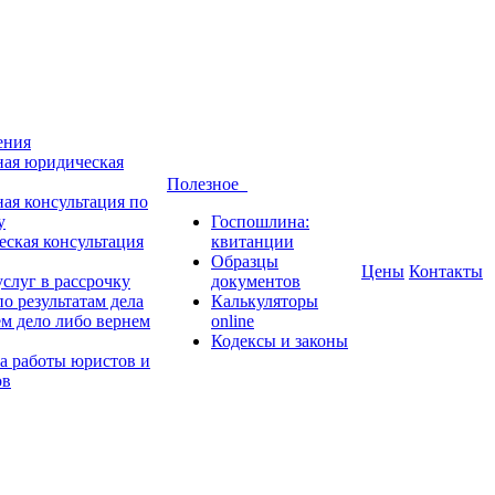
ения
ная юридическая
Полезное
ная консультация по
у
Госпошлина:
ская консультация
квитанции
Образцы
Цены
Контакты
слуг в рассрочку
документов
о результатам дела
Калькуляторы
м дело либо вернем
online
Кодексы и законы
а работы юристов и
ов