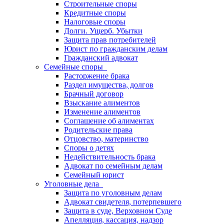
Строительные споры
Кредитные споры
Налоговые споры
Долги. Ущерб. Убытки
Защита прав потребителей
Юрист по гражданским делам
Гражданский адвокат
Семейные споры
Расторжение брака
Раздел имущества, долгов
Брачный договор
Взыскание алиментов
Изменение алиментов
Соглашение об алиментах
Родительские права
Отцовство, материнство
Споры о детях
Недействительность брака
Адвокат по семейным делам
Семейный юрист
Уголовные дела
Защита по уголовным делам
Адвокат свидетеля, потерпевшего
Защита в суде, Верховном Суде
Апелляция, кассация, надзор