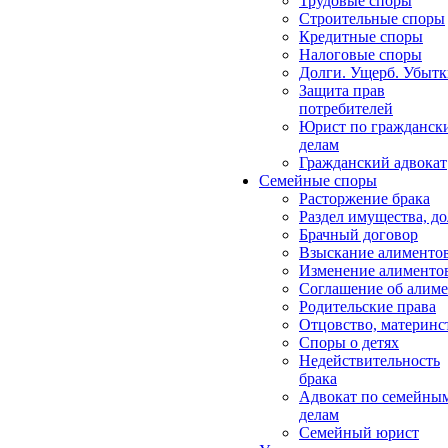
Трудовые споры
Строительные споры
Кредитные споры
Налоговые споры
Долги. Ущерб. Убыт
Защита прав
потребителей
Юрист по гражданск
делам
Гражданский адвокат
Семейные споры
Расторжение брака
Раздел имущества, д
Брачный договор
Взыскание алименто
Изменение алименто
Соглашение об алиме
Родительские права
Отцовство, материнс
Споры о детях
Недействительность
брака
Адвокат по семейны
делам
Семейный юрист