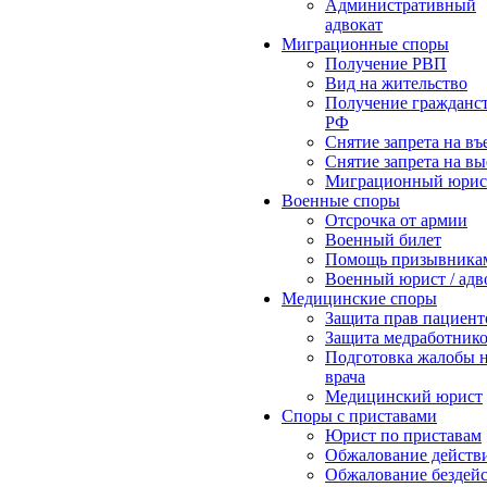
Административный
адвокат
Миграционные споры
Получение РВП
Вид на жительство
Получение гражданс
РФ
Снятие запрета на въ
Снятие запрета на вы
Миграционный юрис
Военные споры
Отсрочка от армии
Военный билет
Помощь призывника
Военный юрист / адв
Медицинские споры
Защита прав пациент
Защита медработник
Подготовка жалобы 
врача
Медицинский юрист
Споры с приставами
Юрист по приставам
Обжалование действ
Обжалование бездей