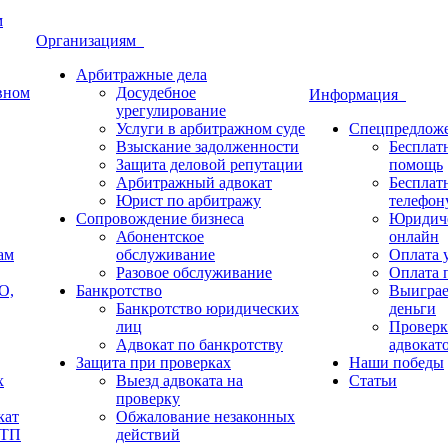
м
Организациям
Арбитражные дела
овном
Досудебное
Информация
урегулирование
Услуги в арбитражном суде
Спецпредлож
Взыскание задолженности
Бесплат
Защита деловой репутации
помощь
Арбитражный адвокат
Бесплат
Юрист по арбитражу
телефон
Сопровождение бизнеса
Юридиче
Абонентское
онлайн
ам
обслуживание
Оплата у
Разовое обслуживание
Оплата п
О,
Банкротство
Выиграе
Банкротство юридических
деньги
лиц
Проверк
Адвокат по банкротству
адвокат
Защита при проверках
Наши победы
х
Выезд адвоката на
Статьи
проверку
кат
Обжалование незаконных
ДТП
действий