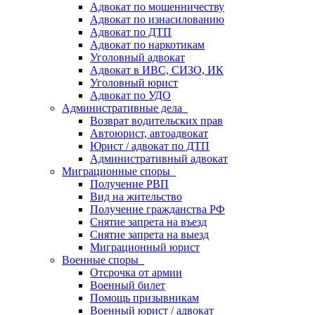
Адвокат по мошенничеству
Адвокат по изнасилованию
Адвокат по ДТП
Адвокат по наркотикам
Уголовный адвокат
Адвокат в ИВС, СИЗО, ИК
Уголовный юрист
Адвокат по УДО
Административные дела
Возврат водительских прав
Автоюрист, автоадвокат
Юрист / адвокат по ДТП
Административный адвокат
Миграционные споры
Получение РВП
Вид на жительство
Получение гражданства РФ
Снятие запрета на въезд
Снятие запрета на выезд
Миграционный юрист
Военные споры
Отсрочка от армии
Военный билет
Помощь призывникам
Военный юрист / адвокат