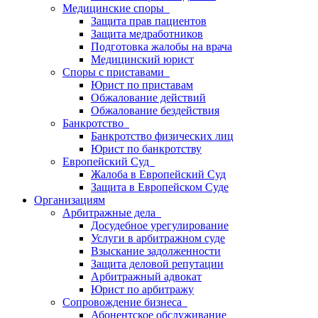
Медицинские споры
Защита прав пациентов
Защита медработников
Подготовка жалобы на врача
Медицинский юрист
Споры с приставами
Юрист по приставам
Обжалование действий
Обжалование бездействия
Банкротство
Банкротство физических лиц
Юрист по банкротству
Европейский Суд
Жалоба в Европейский Суд
Защита в Европейском Суде
Организациям
Арбитражные дела
Досудебное урегулирование
Услуги в арбитражном суде
Взыскание задолженности
Защита деловой репутации
Арбитражный адвокат
Юрист по арбитражу
Сопровождение бизнеса
Абонентское обслуживание