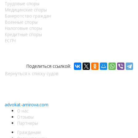
Трудовые споры
Медицинские споры
Банкротство граждан
Военные споры
Налоговые споры
Кредитные споры
ЕСПЧ
Поделиться ссылкой:
Вернуться к списку судов
Copyright © 2011-2026 АК «Ваше право»
450076, Уфа, Чернышевского, 10а
При перепечатке информации, ссылка
advokat-amirova.com
обязательна
О нас
Отзывы
Партнеры
Гражданам