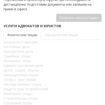
дистанционно подготовим документы или запишем на
прием в офисе.
Получить консультацию
УСЛУГИ АДВОКАТОВ И ЮРИСТОВ
:
Физическим лицам
Юридическим лицам
Бесплатно и выгодно
Уголовные дела
Гражданские дела
Семейные споры
Жилищные споры
Административные дела
Долги. Ущерб. Убытки
Миграционные споры
Споры с приставами
Наследственные споры
Защита прав потребителей
Земельные споры
Строительные споры
Страховые споры