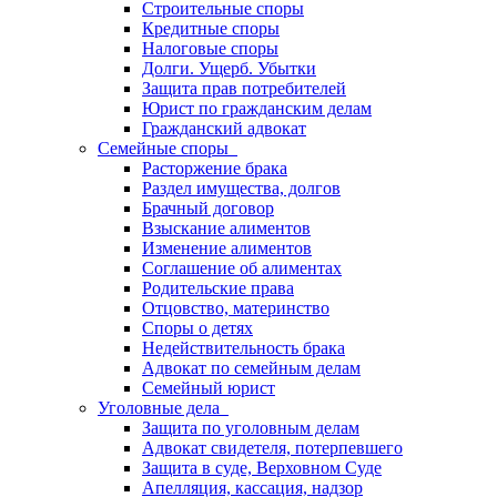
Строительные споры
Кредитные споры
Налоговые споры
Долги. Ущерб. Убытки
Защита прав потребителей
Юрист по гражданским делам
Гражданский адвокат
Семейные споры
Расторжение брака
Раздел имущества, долгов
Брачный договор
Взыскание алиментов
Изменение алиментов
Соглашение об алиментах
Родительские права
Отцовство, материнство
Споры о детях
Недействительность брака
Адвокат по семейным делам
Семейный юрист
Уголовные дела
Защита по уголовным делам
Адвокат свидетеля, потерпевшего
Защита в суде, Верховном Суде
Апелляция, кассация, надзор