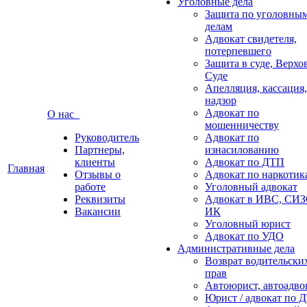
Уголовные дела
Защита по уголовны
делам
Адвокат свидетеля,
потерпевшего
Защита в суде, Верх
Суде
Апелляция, кассация,
надзор
Адвокат по
О нас
мошенничеству
Руководитель
Адвокат по
Партнеры,
изнасилованию
клиенты
Адвокат по ДТП
Главная
Отзывы о
Адвокат по наркотик
работе
Уголовный адвокат
Реквизиты
Адвокат в ИВС, СИЗ
Вакансии
ИК
Уголовный юрист
Адвокат по УДО
Административные дела
Возврат водительски
прав
Автоюрист, автоадво
Юрист / адвокат по 