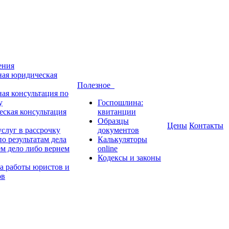
ения
ная юридическая
Полезное
ная консультация по
у
Госпошлина:
ская консультация
квитанции
Образцы
Цены
Контакты
слуг в рассрочку
документов
о результатам дела
Калькуляторы
м дело либо вернем
online
Кодексы и законы
а работы юристов и
ов