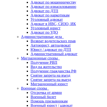
Адвокат по мошенничеству
Адвокат по изнасилованию
Адвокат по ДТП
Адвокат по наркотикам
Уголовный адвокат
Адвокат в ИВС, СИЗО, ИК
Уголовный юрист
Адвокат по УДО
Административные дела
Возврат водительских прав
Автоюрист, автоадвокат
Юрист / адвокат по ДТП
Административный адвокат
Миграционные споры
Получение РВП
Вид на жительство
Получение гражданства РФ
Снятие запрета на въезд
Снятие запрета на выезд
Миграционный юрист
Военные споры
Отсрочка от армии
Военный билет
Помощь призывникам
Военный юрист / адвокат