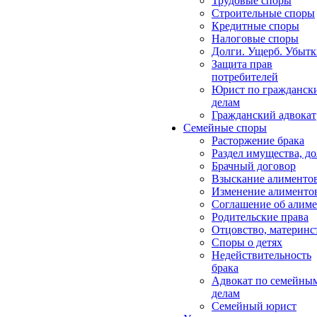
Трудовые споры
Строительные споры
Кредитные споры
Налоговые споры
Долги. Ущерб. Убыт
Защита прав
потребителей
Юрист по гражданск
делам
Гражданский адвокат
Семейные споры
Расторжение брака
Раздел имущества, д
Брачный договор
Взыскание алименто
Изменение алименто
Соглашение об алиме
Родительские права
Отцовство, материнс
Споры о детях
Недействительность
брака
Адвокат по семейны
делам
Семейный юрист