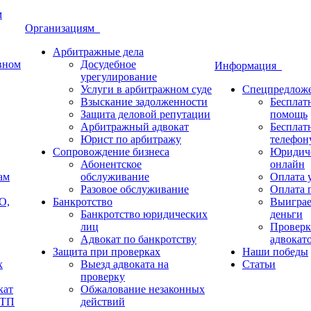
м
Организациям
Арбитражные дела
овном
Досудебное
Информация
урегулирование
Услуги в арбитражном суде
Спецпредлож
Взыскание задолженности
Бесплат
Защита деловой репутации
помощь
Арбитражный адвокат
Бесплат
Юрист по арбитражу
телефон
Сопровождение бизнеса
Юридиче
Абонентское
онлайн
ам
обслуживание
Оплата у
Разовое обслуживание
Оплата п
О,
Банкротство
Выиграе
Банкротство юридических
деньги
лиц
Проверк
Адвокат по банкротству
адвокат
Защита при проверках
Наши победы
х
Выезд адвоката на
Статьи
проверку
кат
Обжалование незаконных
ДТП
действий