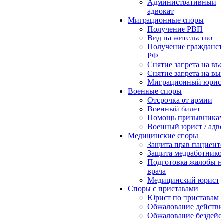
Административный
адвокат
Миграционные споры
Получение РВП
Вид на жительство
Получение гражданс
РФ
Снятие запрета на въ
Снятие запрета на вы
Миграционный юрис
Военные споры
Отсрочка от армии
Военный билет
Помощь призывника
Военный юрист / адв
Медицинские споры
Защита прав пациент
Защита медработник
Подготовка жалобы 
врача
Медицинский юрист
Споры с приставами
Юрист по приставам
Обжалование действ
Обжалование бездей