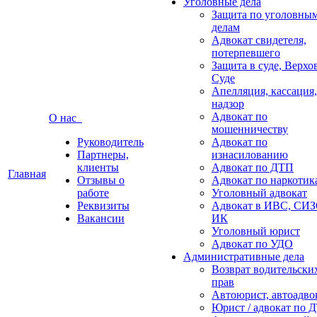
Уголовные дела
Защита по уголовны
делам
Адвокат свидетеля,
потерпевшего
Защита в суде, Верх
Суде
Апелляция, кассация,
надзор
Адвокат по
О нас
мошенничеству
Руководитель
Адвокат по
Партнеры,
изнасилованию
клиенты
Адвокат по ДТП
Главная
Отзывы о
Адвокат по наркотик
работе
Уголовный адвокат
Реквизиты
Адвокат в ИВС, СИЗ
Вакансии
ИК
Уголовный юрист
Адвокат по УДО
Административные дела
Возврат водительски
прав
Автоюрист, автоадво
Юрист / адвокат по 