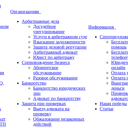
м
Организациям
Арбитражные дела
овном
Досудебное
Информация
урегулирование
Услуги в арбитражном суде
Спецпредлож
Взыскание задолженности
Бесплат
Защита деловой репутации
помощь
Арбитражный адвокат
Бесплат
Юрист по арбитражу
телефон
Сопровождение бизнеса
Юридиче
Абонентское
онлайн
ам
обслуживание
Оплата у
Разовое обслуживание
Оплата п
О,
Банкротство
Выиграе
Банкротство юридических
деньги
лиц
Проверк
Адвокат по банкротству
адвокат
Защита при проверках
Наши победы
х
Выезд адвоката на
Статьи
проверку
кат
Обжалование незаконных
ДТП
действий