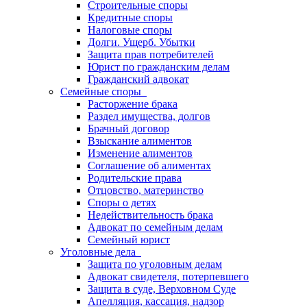
Строительные споры
Кредитные споры
Налоговые споры
Долги. Ущерб. Убытки
Защита прав потребителей
Юрист по гражданским делам
Гражданский адвокат
Семейные споры
Расторжение брака
Раздел имущества, долгов
Брачный договор
Взыскание алиментов
Изменение алиментов
Соглашение об алиментах
Родительские права
Отцовство, материнство
Споры о детях
Недействительность брака
Адвокат по семейным делам
Семейный юрист
Уголовные дела
Защита по уголовным делам
Адвокат свидетеля, потерпевшего
Защита в суде, Верховном Суде
Апелляция, кассация, надзор