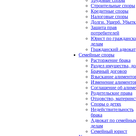
Трудовые споры
Строительные споры
Кредитные споры
Налоговые споры
Долги. Ущерб. Убыт
Защита прав
потребителей
Юрист по гражданск
делам
Гражданский адвокат
Семейные споры
Расторжение брака
Раздел имущества, д
Брачный договор
Взыскание алименто
Изменение алименто
Соглашение об алиме
Родительские права
Отцовство, материнс
Споры о детях
Недействительность
брака
Адвокат по семейны
делам
Семейный юрист