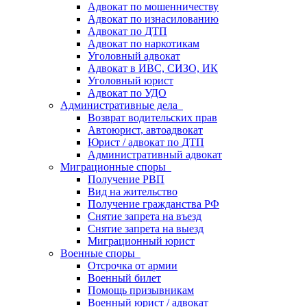
Адвокат по мошенничеству
Адвокат по изнасилованию
Адвокат по ДТП
Адвокат по наркотикам
Уголовный адвокат
Адвокат в ИВС, СИЗО, ИК
Уголовный юрист
Адвокат по УДО
Административные дела
Возврат водительских прав
Автоюрист, автоадвокат
Юрист / адвокат по ДТП
Административный адвокат
Миграционные споры
Получение РВП
Вид на жительство
Получение гражданства РФ
Снятие запрета на въезд
Снятие запрета на выезд
Миграционный юрист
Военные споры
Отсрочка от армии
Военный билет
Помощь призывникам
Военный юрист / адвокат