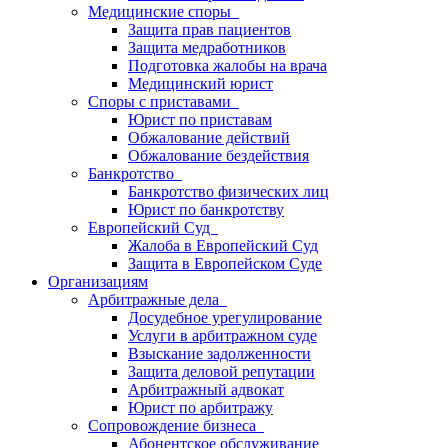
Медицинские споры
Защита прав пациентов
Защита медработников
Подготовка жалобы на врача
Медицинский юрист
Споры с приставами
Юрист по приставам
Обжалование действий
Обжалование бездействия
Банкротство
Банкротство физических лиц
Юрист по банкротству
Европейский Суд
Жалоба в Европейский Суд
Защита в Европейском Суде
Организациям
Арбитражные дела
Досудебное урегулирование
Услуги в арбитражном суде
Взыскание задолженности
Защита деловой репутации
Арбитражный адвокат
Юрист по арбитражу
Сопровождение бизнеса
Абонентское обслуживание