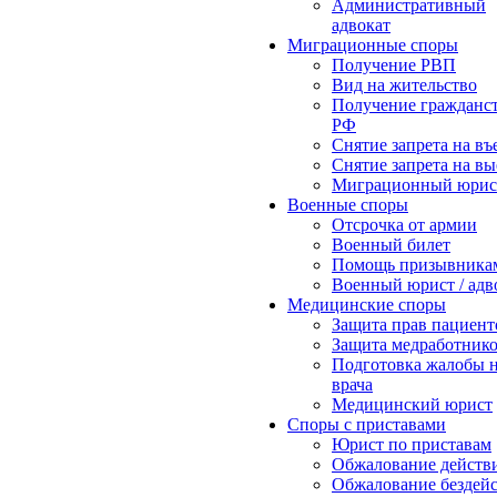
Административный
адвокат
Миграционные споры
Получение РВП
Вид на жительство
Получение гражданс
РФ
Снятие запрета на въ
Снятие запрета на вы
Миграционный юрис
Военные споры
Отсрочка от армии
Военный билет
Помощь призывника
Военный юрист / адв
Медицинские споры
Защита прав пациент
Защита медработник
Подготовка жалобы 
врача
Медицинский юрист
Споры с приставами
Юрист по приставам
Обжалование действ
Обжалование бездей