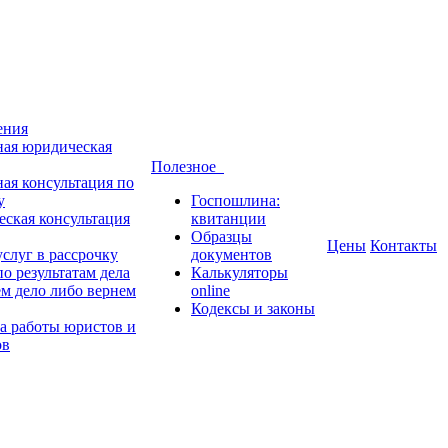
ения
ная юридическая
Полезное
ная консультация по
у
Госпошлина:
ская консультация
квитанции
Образцы
Цены
Контакты
слуг в рассрочку
документов
о результатам дела
Калькуляторы
м дело либо вернем
online
Кодексы и законы
а работы юристов и
ов