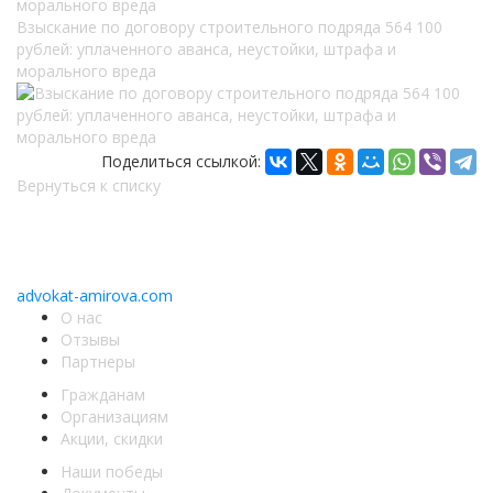
Взыскание по договору строительного подряда 564 100
рублей: уплаченного аванса, неустойки, штрафа и
морального вреда
Поделиться ссылкой:
Вернуться к списку
Copyright © 2011-2026 АК «Ваше право»
450076, Уфа, Чернышевского, 10а
При перепечатке информации, ссылка
advokat-amirova.com
обязательна
О нас
Отзывы
Партнеры
Гражданам
Организациям
Акции, скидки
Наши победы