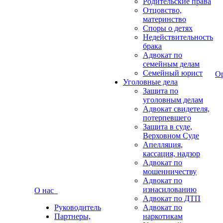
Родительские права
Отцовство,
материнство
Споры о детях
Недействительность
брака
Адвокат по
семейным делам
Семейный юрист
О
Уголовные дела
Защита по
уголовным делам
Адвокат свидетеля,
потерпевшего
Защита в суде,
Верховном Суде
Апелляция,
кассация, надзор
Адвокат по
мошенничеству
Адвокат по
изнасилованию
О нас
Адвокат по ДТП
Руководитель
Адвокат по
Партнеры,
наркотикам