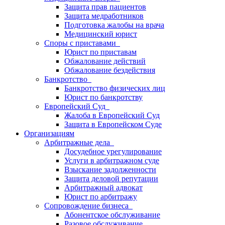
Защита прав пациентов
Защита медработников
Подготовка жалобы на врача
Медицинский юрист
Споры с приставами
Юрист по приставам
Обжалование действий
Обжалование бездействия
Банкротство
Банкротство физических лиц
Юрист по банкротству
Европейский Суд
Жалоба в Европейский Суд
Защита в Европейском Суде
Организациям
Арбитражные дела
Досудебное урегулирование
Услуги в арбитражном суде
Взыскание задолженности
Защита деловой репутации
Арбитражный адвокат
Юрист по арбитражу
Сопровождение бизнеса
Абонентское обслуживание
Разовое обслуживание