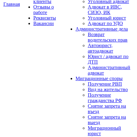
клиенты
Уголовный адвокат
Главная
Отзывы о
Адвокат в ИВС,
работе
СИЗО, ИК
Реквизиты
Уголовный юрист
Вакансии
Адвокат по УДО
Административные дела
Возврат
водительских прав
Автоюрист,
автоадвокат
Юрист / адвокат по
ДТП
Административный
адвокат
Миграционные споры
Получение РВП
Вид на жительство
Получение
гражданства РФ
Снятие запрета на
въезд
Снятие запрета на
выезд
Миграционный
юрист