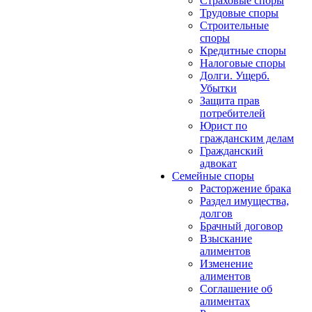
Страховые споры
Трудовые споры
Строительные
споры
Кредитные споры
Налоговые споры
Долги. Ущерб.
Убытки
Защита прав
потребителей
Юрист по
гражданским делам
Гражданский
адвокат
Семейные споры
Расторжение брака
Раздел имущества,
долгов
Брачный договор
Взыскание
алиментов
Изменение
алиментов
Соглашение об
алиментах