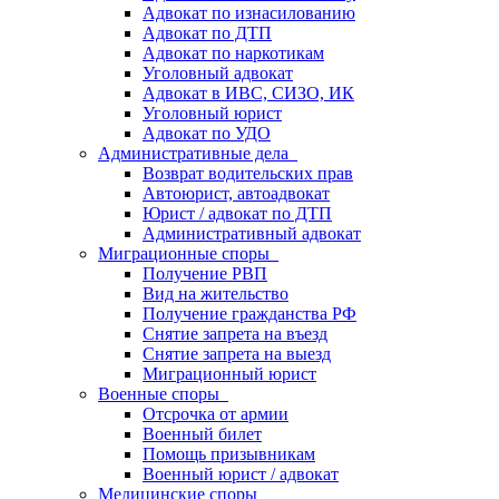
Адвокат по изнасилованию
Адвокат по ДТП
Адвокат по наркотикам
Уголовный адвокат
Адвокат в ИВС, СИЗО, ИК
Уголовный юрист
Адвокат по УДО
Административные дела
Возврат водительских прав
Автоюрист, автоадвокат
Юрист / адвокат по ДТП
Административный адвокат
Миграционные споры
Получение РВП
Вид на жительство
Получение гражданства РФ
Снятие запрета на въезд
Снятие запрета на выезд
Миграционный юрист
Военные споры
Отсрочка от армии
Военный билет
Помощь призывникам
Военный юрист / адвокат
Медицинские споры