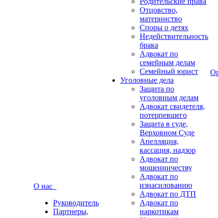
Родительские права
Отцовство,
материнство
Споры о детях
Недействительность
брака
Адвокат по
семейным делам
Семейный юрист
О
Уголовные дела
Защита по
уголовным делам
Адвокат свидетеля,
потерпевшего
Защита в суде,
Верховном Суде
Апелляция,
кассация, надзор
Адвокат по
мошенничеству
Адвокат по
изнасилованию
О нас
Адвокат по ДТП
Руководитель
Адвокат по
Партнеры,
наркотикам