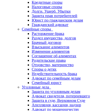
Кредитные споры
Налоговые споры
Долги. Ущерб. Убытки
Защита прав потребителей
Юрист по гражданским делам
Гражданский адвокат
Семейные споры
Расторжение брака
Раздел имущества, долгов
Брачный договор
Взыскание алиментов
Изменение алиментов
Соглашение об алиментах
Родительские права
Отцовство, материнство
Споры о детях
Недействительность брака
Адвокат по семейным делам
Семейный юрист
Уголовные дела
Защита по уголовным делам
Адвокат свидетеля, потерпевшего
Защита в суде, Верховном Суде
Апелляция, кассация, надзор
Адвокат по мошенничеству