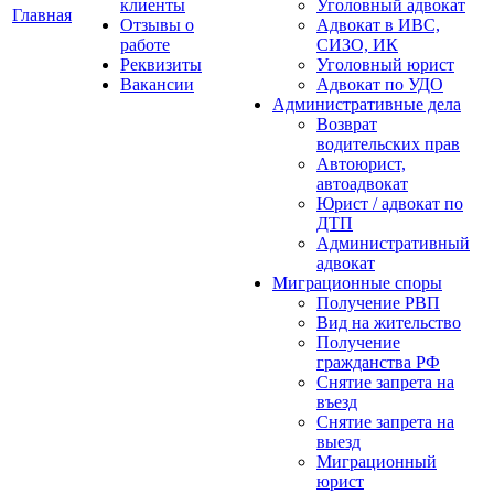
клиенты
Уголовный адвокат
Главная
Отзывы о
Адвокат в ИВС,
работе
СИЗО, ИК
Реквизиты
Уголовный юрист
Вакансии
Адвокат по УДО
Административные дела
Возврат
водительских прав
Автоюрист,
автоадвокат
Юрист / адвокат по
ДТП
Административный
адвокат
Миграционные споры
Получение РВП
Вид на жительство
Получение
гражданства РФ
Снятие запрета на
въезд
Снятие запрета на
выезд
Миграционный
юрист