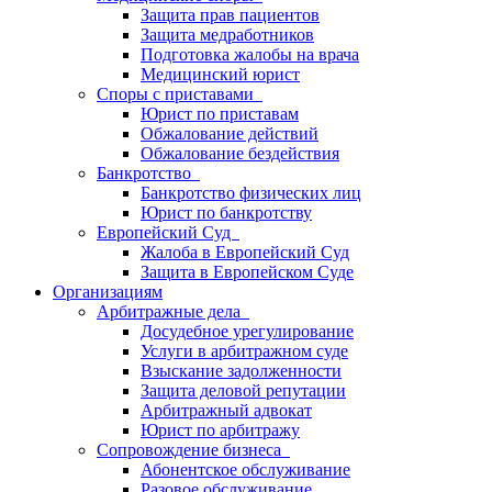
Защита прав пациентов
Защита медработников
Подготовка жалобы на врача
Медицинский юрист
Споры с приставами
Юрист по приставам
Обжалование действий
Обжалование бездействия
Банкротство
Банкротство физических лиц
Юрист по банкротству
Европейский Суд
Жалоба в Европейский Суд
Защита в Европейском Суде
Организациям
Арбитражные дела
Досудебное урегулирование
Услуги в арбитражном суде
Взыскание задолженности
Защита деловой репутации
Арбитражный адвокат
Юрист по арбитражу
Сопровождение бизнеса
Абонентское обслуживание
Разовое обслуживание