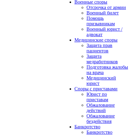
Военные споры
Отсрочка от армии
Военный билет
Помощь
призывникам
Военный юрист /
адвокат
Медицинские споры
Защита прав
пациентов
Защита
медработников
Подготовка жалобы
на врача
Медицинский
юрист
Споры с приставами
Юрист по
приставам
Обжалование
действий
Обжалование
бездействия
Банкротство
Банкротство