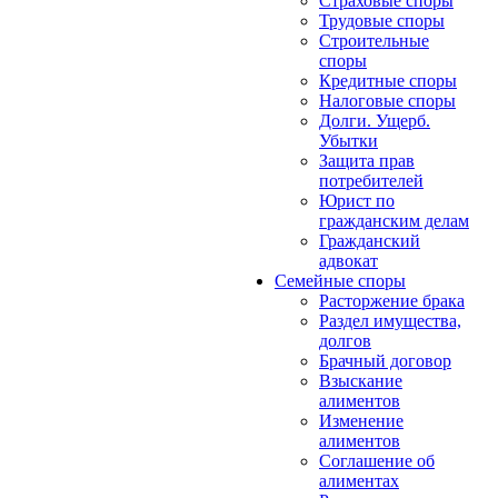
Страховые споры
Трудовые споры
Строительные
споры
Кредитные споры
Налоговые споры
Долги. Ущерб.
Убытки
Защита прав
потребителей
Юрист по
гражданским делам
Гражданский
адвокат
Семейные споры
Расторжение брака
Раздел имущества,
долгов
Брачный договор
Взыскание
алиментов
Изменение
алиментов
Соглашение об
алиментах