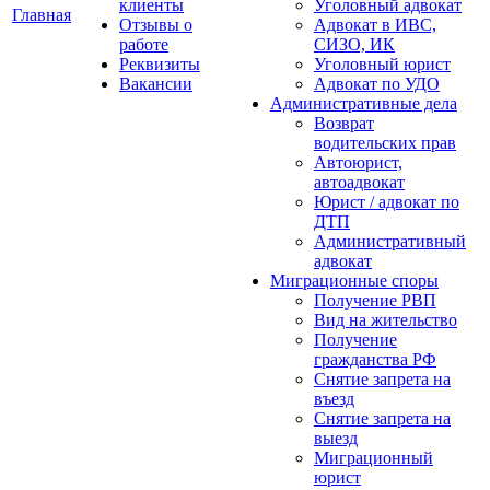
клиенты
Уголовный адвокат
Главная
Отзывы о
Адвокат в ИВС,
работе
СИЗО, ИК
Реквизиты
Уголовный юрист
Вакансии
Адвокат по УДО
Административные дела
Возврат
водительских прав
Автоюрист,
автоадвокат
Юрист / адвокат по
ДТП
Административный
адвокат
Миграционные споры
Получение РВП
Вид на жительство
Получение
гражданства РФ
Снятие запрета на
въезд
Снятие запрета на
выезд
Миграционный
юрист