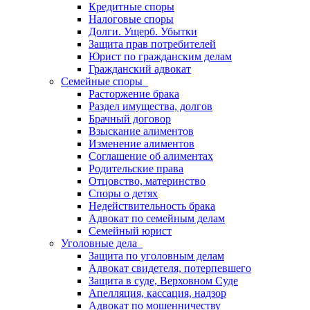
Кредитные споры
Налоговые споры
Долги. Ущерб. Убытки
Защита прав потребителей
Юрист по гражданским делам
Гражданский адвокат
Семейные споры
Расторжение брака
Раздел имущества, долгов
Брачный договор
Взыскание алиментов
Изменение алиментов
Соглашение об алиментах
Родительские права
Отцовство, материнство
Споры о детях
Недействительность брака
Адвокат по семейным делам
Семейный юрист
Уголовные дела
Защита по уголовным делам
Адвокат свидетеля, потерпевшего
Защита в суде, Верховном Суде
Апелляция, кассация, надзор
Адвокат по мошенничеству