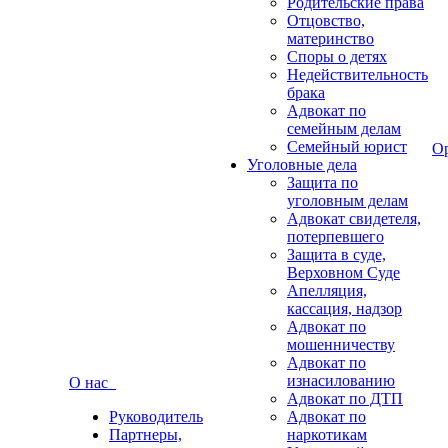
Родительские права
Отцовство,
материнство
Споры о детях
Недействительность
брака
Адвокат по
семейным делам
Семейный юрист
О
Уголовные дела
Защита по
уголовным делам
Адвокат свидетеля,
потерпевшего
Защита в суде,
Верховном Суде
Апелляция,
кассация, надзор
Адвокат по
мошенничеству
Адвокат по
изнасилованию
О нас
Адвокат по ДТП
Руководитель
Адвокат по
Партнеры,
наркотикам