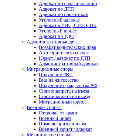
Адвокат по изнасилованию
Адвокат по ДТП
Адвокат по наркотикам
Уголовный адвокат
Адвокат в ИВС, СИЗО, ИК
Уголовный юрист
Адвокат по УДО
Административные дела
Возврат водительских прав
Автоюрист, автоадвокат
Юрист / адвокат по ДТП
Административный адвокат
Миграционные споры
Получение РВП
Вид на жительство
Получение гражданства РФ
Снятие запрета на въезд
Снятие запрета на выезд
Миграционный юрист
Военные споры
Отсрочка от армии
Военный билет
Помощь призывникам
Военный юрист / адвокат
Медицинские споры