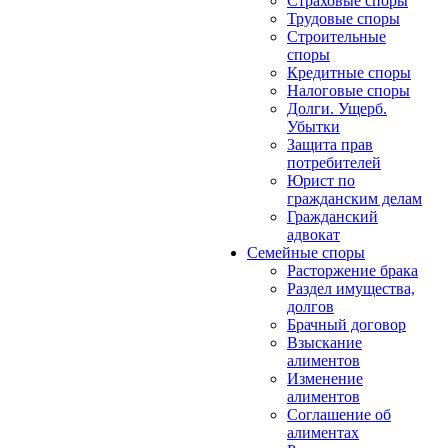
Страховые споры
Трудовые споры
Строительные
споры
Кредитные споры
Налоговые споры
Долги. Ущерб.
Убытки
Защита прав
потребителей
Юрист по
гражданским делам
Гражданский
адвокат
Семейные споры
Расторжение брака
Раздел имущества,
долгов
Брачный договор
Взыскание
алиментов
Изменение
алиментов
Соглашение об
алиментах