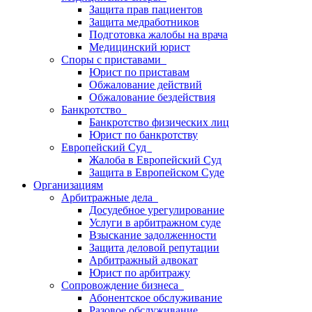
Защита прав пациентов
Защита медработников
Подготовка жалобы на врача
Медицинский юрист
Споры с приставами
Юрист по приставам
Обжалование действий
Обжалование бездействия
Банкротство
Банкротство физических лиц
Юрист по банкротству
Европейский Суд
Жалоба в Европейский Суд
Защита в Европейском Суде
Организациям
Арбитражные дела
Досудебное урегулирование
Услуги в арбитражном суде
Взыскание задолженности
Защита деловой репутации
Арбитражный адвокат
Юрист по арбитражу
Сопровождение бизнеса
Абонентское обслуживание
Разовое обслуживание