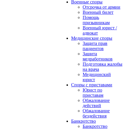
Военные споры
Отсрочка от армии
Военный билет
Помощь
призывникам
Военный юрист /
адвокат
Медицинские споры
Защита прав
пациентов
Защита
медработников
Подготовка жалобы
на врача
Медицинский
юрист
Споры с приставами
Юрист по
приставам
Обжалование
действий
Обжалование
бездействия
Банкротство
Банкротство