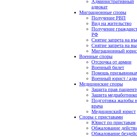
Административный
адвокат
Миграционные споры
Получение РВП
Вид на жительство
Получение гражданс
РФ
Снятие запрета на въ
Снятие запрета на вы
Миграционный юрис
Военные споры
Отсрочка от армии
Военный билет
Помощь призывника
Военный юрист / адв
Медицинские споры
Защита прав пациент
Защита медработник
Подготовка жалобы 
врача
Медицинский юрист
Споры с приставами
Юрист по приставам
Обжалование действ
Обжалование бездей