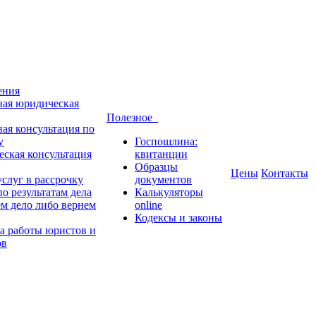
ения
ная юридическая
Полезное
ная консультация по
у
Госпошлина:
ская консультация
квитанции
Образцы
Цены
Контакты
слуг в рассрочку
документов
о результатам дела
Калькуляторы
м дело либо вернем
online
Кодексы и законы
а работы юристов и
ов