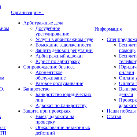
м
Организациям
Арбитражные дела
овном
Досудебное
Информация
урегулирование
Услуги в арбитражном суде
Спецпредлож
Взыскание задолженности
Бесплат
Защита деловой репутации
помощь
Арбитражный адвокат
Бесплат
Юрист по арбитражу
телефон
Сопровождение бизнеса
Юридиче
Абонентское
онлайн
ам
обслуживание
Оплата у
Разовое обслуживание
Оплата п
О,
Банкротство
Выиграе
Банкротство юридических
деньги
лиц
Проверк
Адвокат по банкротству
адвокат
Защита при проверках
Наши победы
х
Выезд адвоката на
Статьи
проверку
кат
Обжалование незаконных
ДТП
действий