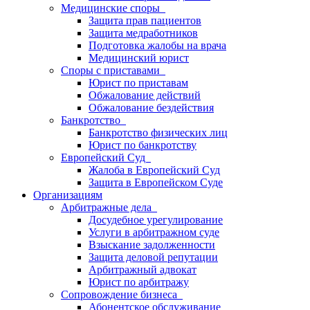
Медицинские споры
Защита прав пациентов
Защита медработников
Подготовка жалобы на врача
Медицинский юрист
Споры с приставами
Юрист по приставам
Обжалование действий
Обжалование бездействия
Банкротство
Банкротство физических лиц
Юрист по банкротству
Европейский Суд
Жалоба в Европейский Суд
Защита в Европейском Суде
Организациям
Арбитражные дела
Досудебное урегулирование
Услуги в арбитражном суде
Взыскание задолженности
Защита деловой репутации
Арбитражный адвокат
Юрист по арбитражу
Сопровождение бизнеса
Абонентское обслуживание