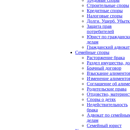
Трудовые споры
Строительные споры
Кредитные споры
Налоговые споры
Долги. Ущерб. Убыт
Защита прав
потребителей
Юрист по гражданск
делам
Гражданский адвокат
Семейные споры
Расторжение брака
Раздел имущества, д
Брачный договор
Взыскание алименто
Изменение алименто
Соглашение об алиме
Родительские права
Отцовство, материнс
Споры о детях
Недействительность
брака
Адвокат по семейны
делам
Семейный юрист