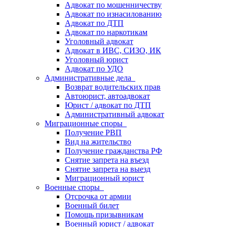
Адвокат по мошенничеству
Адвокат по изнасилованию
Адвокат по ДТП
Адвокат по наркотикам
Уголовный адвокат
Адвокат в ИВС, СИЗО, ИК
Уголовный юрист
Адвокат по УДО
Административные дела
Возврат водительских прав
Автоюрист, автоадвокат
Юрист / адвокат по ДТП
Административный адвокат
Миграционные споры
Получение РВП
Вид на жительство
Получение гражданства РФ
Снятие запрета на въезд
Снятие запрета на выезд
Миграционный юрист
Военные споры
Отсрочка от армии
Военный билет
Помощь призывникам
Военный юрист / адвокат