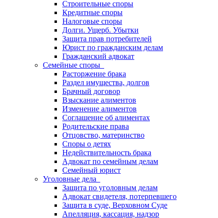
Строительные споры
Кредитные споры
Налоговые споры
Долги. Ущерб. Убытки
Защита прав потребителей
Юрист по гражданским делам
Гражданский адвокат
Семейные споры
Расторжение брака
Раздел имущества, долгов
Брачный договор
Взыскание алиментов
Изменение алиментов
Соглашение об алиментах
Родительские права
Отцовство, материнство
Споры о детях
Недействительность брака
Адвокат по семейным делам
Семейный юрист
Уголовные дела
Защита по уголовным делам
Адвокат свидетеля, потерпевшего
Защита в суде, Верховном Суде
Апелляция, кассация, надзор