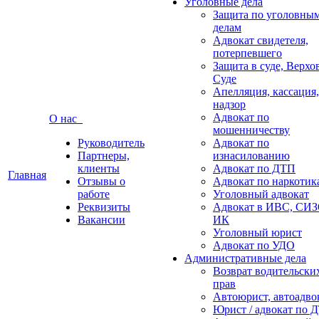
Уголовные дела
Защита по уголовны
делам
Адвокат свидетеля,
потерпевшего
Защита в суде, Верх
Суде
Апелляция, кассация,
надзор
Адвокат по
О нас
мошенничеству
Руководитель
Адвокат по
Партнеры,
изнасилованию
клиенты
Адвокат по ДТП
Главная
Отзывы о
Адвокат по наркотик
работе
Уголовный адвокат
Реквизиты
Адвокат в ИВС, СИЗ
Вакансии
ИК
Уголовный юрист
Адвокат по УДО
Административные дела
Возврат водительски
прав
Автоюрист, автоадво
Юрист / адвокат по 