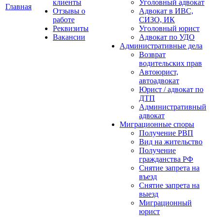
клиенты
Уголовный адвокат
Главная
Отзывы о
Адвокат в ИВС,
работе
СИЗО, ИК
Реквизиты
Уголовный юрист
Вакансии
Адвокат по УДО
Административные дела
Возврат
водительских прав
Автоюрист,
автоадвокат
Юрист / адвокат по
ДТП
Административный
адвокат
Миграционные споры
Получение РВП
Вид на жительство
Получение
гражданства РФ
Снятие запрета на
въезд
Снятие запрета на
выезд
Миграционный
юрист