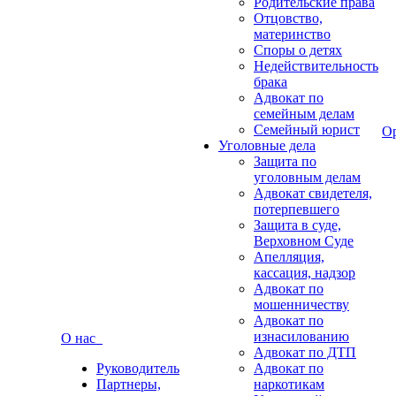
Родительские права
Отцовство,
материнство
Споры о детях
Недействительность
брака
Адвокат по
семейным делам
Семейный юрист
О
Уголовные дела
Защита по
уголовным делам
Адвокат свидетеля,
потерпевшего
Защита в суде,
Верховном Суде
Апелляция,
кассация, надзор
Адвокат по
мошенничеству
Адвокат по
изнасилованию
О нас
Адвокат по ДТП
Руководитель
Адвокат по
Партнеры,
наркотикам