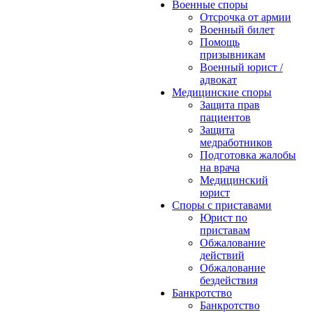
Военные споры
Отсрочка от армии
Военный билет
Помощь
призывникам
Военный юрист /
адвокат
Медицинские споры
Защита прав
пациентов
Защита
медработников
Подготовка жалобы
на врача
Медицинский
юрист
Споры с приставами
Юрист по
приставам
Обжалование
действий
Обжалование
бездействия
Банкротство
Банкротство