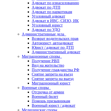
Адвокат по изнасилованию
Адвокат по ДТП
Адвокат по наркотикам
Уголовный адвокат
Адвокат в ИВС, СИЗО, ИК
Уголовный юрист
Адвокат по УДО
Административные дела
Возврат водительских прав
Автоюрист, автоадвокат
Юрист / адвокат по ДТП
Административный адвокат
Миграционные споры
Получение РВП
Вид на жительство
Получение гражданства РФ
Снятие запрета на въезд
Снятие запрета на выезд
Миграционный юрист
Военные споры
Отсрочка от армии
Военный билет
Помощь призывникам
Военный юрист / адвокат
Медицинские споры