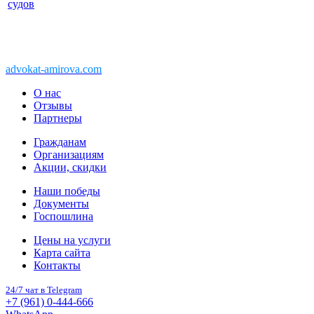
судов
Copyright © 2011-2026 АК «Ваше право»
450076, Уфа, Чернышевского, 10а
При перепечатке информации, ссылка
advokat-amirova.com
обязательна
О нас
Отзывы
Партнеры
Гражданам
Организациям
Акции, скидки
Наши победы
Документы
Госпошлина
Цены на услуги
Карта сайта
Контакты
24/7 чат в Telegram
+7 (961) 0-444-666