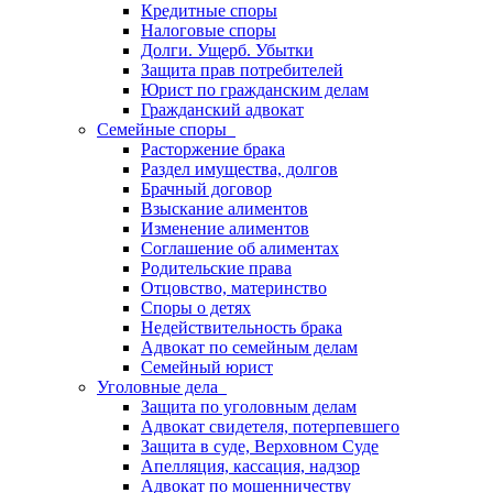
Кредитные споры
Налоговые споры
Долги. Ущерб. Убытки
Защита прав потребителей
Юрист по гражданским делам
Гражданский адвокат
Семейные споры
Расторжение брака
Раздел имущества, долгов
Брачный договор
Взыскание алиментов
Изменение алиментов
Соглашение об алиментах
Родительские права
Отцовство, материнство
Споры о детях
Недействительность брака
Адвокат по семейным делам
Семейный юрист
Уголовные дела
Защита по уголовным делам
Адвокат свидетеля, потерпевшего
Защита в суде, Верховном Суде
Апелляция, кассация, надзор
Адвокат по мошенничеству