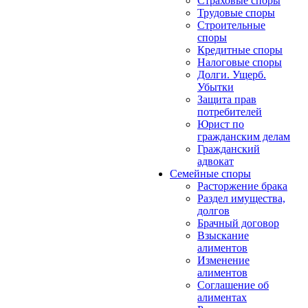
Страховые споры
Трудовые споры
Строительные
споры
Кредитные споры
Налоговые споры
Долги. Ущерб.
Убытки
Защита прав
потребителей
Юрист по
гражданским делам
Гражданский
адвокат
Семейные споры
Расторжение брака
Раздел имущества,
долгов
Брачный договор
Взыскание
алиментов
Изменение
алиментов
Соглашение об
алиментах