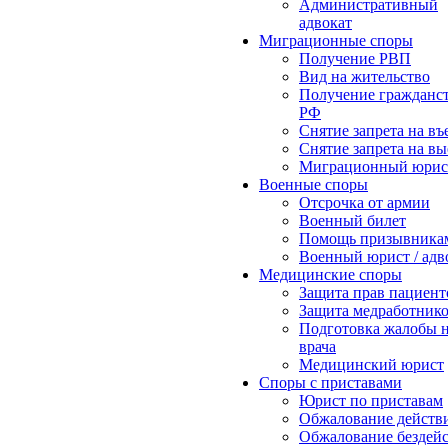
Административный
адвокат
Миграционные споры
Получение РВП
Вид на жительство
Получение гражданс
РФ
Снятие запрета на въ
Снятие запрета на вы
Миграционный юрис
Военные споры
Отсрочка от армии
Военный билет
Помощь призывника
Военный юрист / адв
Медицинские споры
Защита прав пациент
Защита медработник
Подготовка жалобы 
врача
Медицинский юрист
Споры с приставами
Юрист по приставам
Обжалование действ
Обжалование бездей