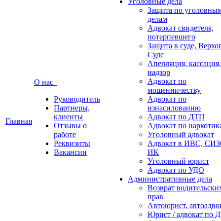
Уголовные дела
Защита по уголовны
делам
Адвокат свидетеля,
потерпевшего
Защита в суде, Верх
Суде
Апелляция, кассация,
надзор
Адвокат по
О нас
мошенничеству
Руководитель
Адвокат по
Партнеры,
изнасилованию
клиенты
Адвокат по ДТП
Главная
Отзывы о
Адвокат по наркотик
работе
Уголовный адвокат
Реквизиты
Адвокат в ИВС, СИЗ
Вакансии
ИК
Уголовный юрист
Адвокат по УДО
Административные дела
Возврат водительски
прав
Автоюрист, автоадво
Юрист / адвокат по 