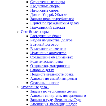
Строительные споры
Кредитные споры
Налоговые споры
Долги. Ущерб. Убытки
Защита прав потребителей
Юрист по гражданским делам
Гражданский адвокат
Семейные споры
Расторжение брака
Раздел имущества, долгов
Брачный договор
Взыскание алиментов
Изменение алиментов
Соглашение об алиментах
Родительские права
Отцовство, материнство
Споры о детях
Недействительность брака
Адвокат по семейным делам
Семейный юрист
Уголовные дела
Защита по уголовным делам
Адвокат свидетеля, потерпевшего
Защита в суде, Верховном Суде
Апелляция, кассация, надзор