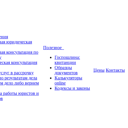
ения
ная юридическая
Полезное
ная консультация по
у
Госпошлина:
ская консультация
квитанции
Образцы
Цены
Контакты
слуг в рассрочку
документов
о результатам дела
Калькуляторы
м дело либо вернем
online
Кодексы и законы
а работы юристов и
ов