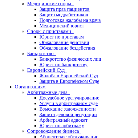
Медицинские споры
Защита прав пациентов
Защита медработников
Подготовка жалобы на врача
Медицинский юрист
Споры с приставами
Юрист по приставам
Обжалование действий
Обжалование бездействия
Банкротство
Банкротство физических лиц
Юрист по банкротству
Европейский Суд
Жалоба в Европейский Суд
Защита в Европейском Суде
Организациям
Арбитражные дела
Досудебное урегулирование
Услуги в арбитражном суде
Взыскание задолженности
Защита деловой репутации
Арбитражный адвокат
Юрист по арбитражу
Сопровождение бизнеса
Абонентское обслуживание