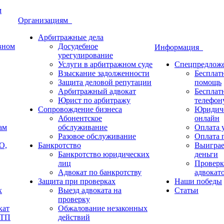
м
Организациям
Арбитражные дела
овном
Досудебное
Информация
урегулирование
Услуги в арбитражном суде
Спецпредлож
Взыскание задолженности
Бесплат
Защита деловой репутации
помощь
Арбитражный адвокат
Бесплат
Юрист по арбитражу
телефон
Сопровождение бизнеса
Юридиче
Абонентское
онлайн
ам
обслуживание
Оплата у
Разовое обслуживание
Оплата п
О,
Банкротство
Выиграе
Банкротство юридических
деньги
лиц
Проверк
Адвокат по банкротству
адвокат
Защита при проверках
Наши победы
х
Выезд адвоката на
Статьи
проверку
кат
Обжалование незаконных
ДТП
действий