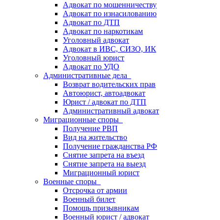
Адвокат по мошенничеству
Адвокат по изнасилованию
Адвокат по ДТП
Адвокат по наркотикам
Уголовный адвокат
Адвокат в ИВС, СИЗО, ИК
Уголовный юрист
Адвокат по УДО
Административные дела
Возврат водительских прав
Автоюрист, автоадвокат
Юрист / адвокат по ДТП
Административный адвокат
Миграционные споры
Получение РВП
Вид на жительство
Получение гражданства РФ
Снятие запрета на въезд
Снятие запрета на выезд
Миграционный юрист
Военные споры
Отсрочка от армии
Военный билет
Помощь призывникам
Военный юрист / адвокат