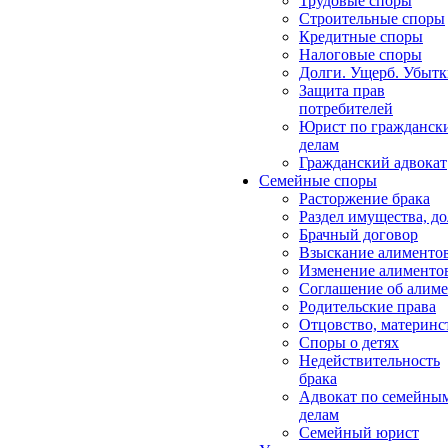
Трудовые споры
Строительные споры
Кредитные споры
Налоговые споры
Долги. Ущерб. Убыт
Защита прав
потребителей
Юрист по гражданск
делам
Гражданский адвокат
Семейные споры
Расторжение брака
Раздел имущества, д
Брачный договор
Взыскание алименто
Изменение алименто
Соглашение об алиме
Родительские права
Отцовство, материнс
Споры о детях
Недействительность
брака
Адвокат по семейны
делам
Семейный юрист