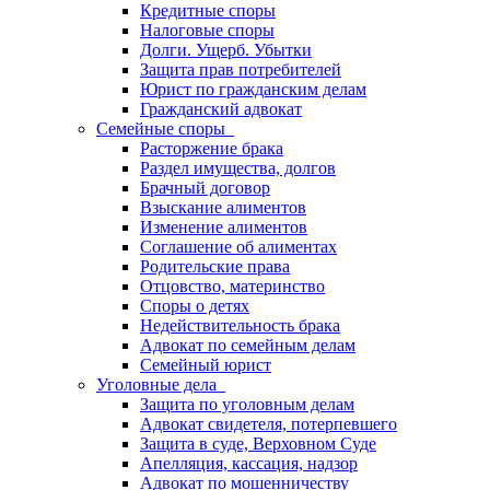
Кредитные споры
Налоговые споры
Долги. Ущерб. Убытки
Защита прав потребителей
Юрист по гражданским делам
Гражданский адвокат
Семейные споры
Расторжение брака
Раздел имущества, долгов
Брачный договор
Взыскание алиментов
Изменение алиментов
Соглашение об алиментах
Родительские права
Отцовство, материнство
Споры о детях
Недействительность брака
Адвокат по семейным делам
Семейный юрист
Уголовные дела
Защита по уголовным делам
Адвокат свидетеля, потерпевшего
Защита в суде, Верховном Суде
Апелляция, кассация, надзор
Адвокат по мошенничеству