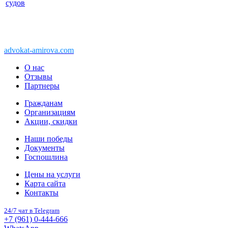
судов
Copyright © 2011-2026 АК «Ваше право»
450076, Уфа, Чернышевского, 10а
При перепечатке информации, ссылка
advokat-amirova.com
обязательна
О нас
Отзывы
Партнеры
Гражданам
Организациям
Акции, скидки
Наши победы
Документы
Госпошлина
Цены на услуги
Карта сайта
Контакты
24/7 чат в Telegram
+7 (961) 0-444-666