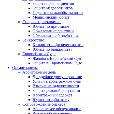
Защита прав пациентов
Защита медработников
Подготовка жалобы на врача
Медицинский юрист
Споры с приставами
Юрист по приставам
Обжалование действий
Обжалование бездействия
Банкротство
Банкротство физических лиц
Юрист по банкротству
Европейский Суд
Жалоба в Европейский Суд
Защита в Европейском Суде
Организациям
Арбитражные дела
Досудебное урегулирование
Услуги в арбитражном суде
Взыскание задолженности
Защита деловой репутации
Арбитражный адвокат
Юрист по арбитражу
Сопровождение бизнеса
Абонентское обслуживание
Разовое обслуживание