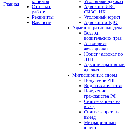
клиенты
Уголовный адвокат
Главная
Отзывы о
Адвокат в ИВС,
работе
СИЗО, ИК
Реквизиты
Уголовный юрист
Вакансии
Адвокат по УДО
Административные дела
Возврат
водительских прав
Автоюрист,
автоадвокат
Юрист / адвокат по
ДТП
Административный
адвокат
Миграционные споры
Получение РВП
Вид на жительство
Получение
гражданства РФ
Снятие запрета на
въезд
Снятие запрета на
выезд
Миграционный
юрист