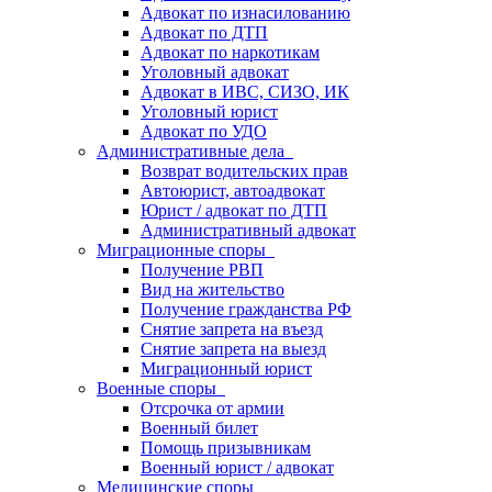
Адвокат по изнасилованию
Адвокат по ДТП
Адвокат по наркотикам
Уголовный адвокат
Адвокат в ИВС, СИЗО, ИК
Уголовный юрист
Адвокат по УДО
Административные дела
Возврат водительских прав
Автоюрист, автоадвокат
Юрист / адвокат по ДТП
Административный адвокат
Миграционные споры
Получение РВП
Вид на жительство
Получение гражданства РФ
Снятие запрета на въезд
Снятие запрета на выезд
Миграционный юрист
Военные споры
Отсрочка от армии
Военный билет
Помощь призывникам
Военный юрист / адвокат
Медицинские споры