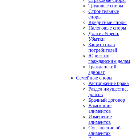
Страховые споры
Трудовые споры
Строительные
споры
Кредитные споры
Налоговые споры
Долги. Ущерб.
Убытки
Защита прав
потребителей
Юрист по
гражданским делам
Гражданский
адвокат
Семейные споры
Расторжение брака
Раздел имущества,
долгов
Брачный договор
Взыскание
алиментов
Изменение
алиментов
Соглашение об
алиментах