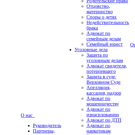
Родительские права
Отцовство,
материнство
Споры о детях
Недействительность
брака
Адвокат по
семейным делам
Семейный юрист
О
Уголовные дела
Защита по
уголовным делам
Адвокат свидетеля,
потерпевшего
Защита в суде,
Верховном Суде
Апелляция,
кассация, надзор
Адвокат по
мошенничеству
Адвокат по
изнасилованию
О нас
Адвокат по ДТП
Руководитель
Адвокат по
Партнеры,
наркотикам