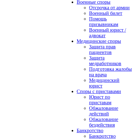
Военные споры
Отсрочка от армии
Военный билет
Помощь
призывникам
Военный юрист /
адвокат
Медицинские споры
Защита прав
пациентов
Защита
медработников
Подготовка жалобы
на врача
Медицинский
юрист
Споры с приставами
Юрист по
приставам
Обжалование
действий
Обжалование
бездействия
Банкротство
Банкротство